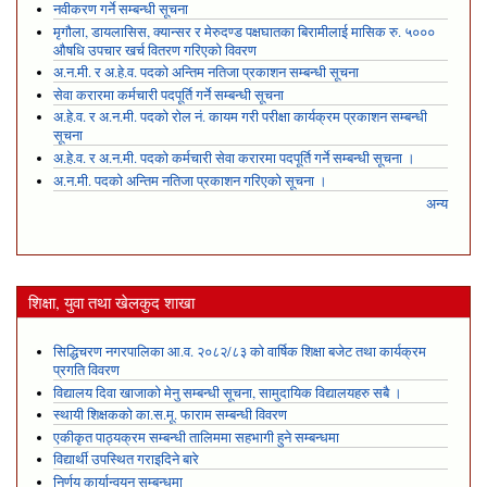
नवीकरण गर्ने सम्बन्धी सूचना
मृगौला, डायलासिस, क्यान्सर र मेरुदण्ड पक्षघातका बिरामीलाई मासिक रु. ५०००
औषधि उपचार खर्च वितरण गरिएको विवरण
अ.न.मी. र अ.हे.व. पदको अन्तिम नतिजा प्रकाशन सम्बन्धी सूचना
सेवा करारमा कर्मचारी पदपूर्ति गर्ने सम्बन्धी सूचना
अ.हे.व. र अ.न.मी. पदको रोल नं. कायम गरी परीक्षा कार्यक्रम प्रकाशन सम्बन्धी
सूचना
अ.हे.व. र अ.न.मी. पदको कर्मचारी सेवा करारमा पदपूर्ति गर्ने सम्बन्धी सूचना ।
अ.न.मी. पदको अन्तिम नतिजा प्रकाशन गरिएको सूचना ।
अन्य
शिक्षा, युवा तथा खेलकुद शाखा
सिद्धिचरण नगरपालिका आ.व. २०८२/८३ को वार्षिक शिक्षा बजेट तथा कार्यक्रम
प्रगति विवरण
विद्यालय दिवा खाजाको मेनु सम्बन्धी सूचना, सामुदायिक विद्यालयहरु सबै ।
स्थायी शिक्षकको का.स.मू. फाराम सम्बन्धी विवरण
एकीकृत पाठ्यक्रम सम्बन्धी तालिममा सहभागी हुने सम्बन्धमा
विद्यार्थी उपस्थित गराइदिने बारे
निर्णय कार्यान्वयन सम्बन्धमा