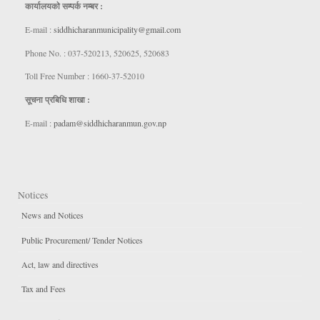
कार्यालयकाे सम्पर्क नम्बर :
E-mail :
siddhicharanmunicipality@gmail.com
Phone No. : 037-520213, 520625, 520683
Toll Free Number : 1660-37-52010
सूचना प्रबिधि शाखा :
E-mail :
padam@siddhicharanmun.gov.np
Notices
News and Notices
Public Procurement/ Tender Notices
Act, law and directives
Tax and Fees