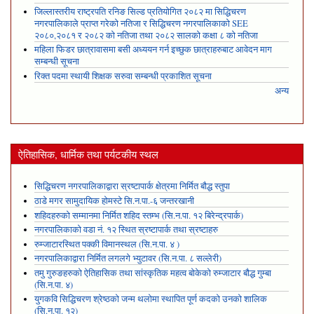
जिल्लास्तरीय राष्ट्रपति रनिङ सिल्ड प्रतियोगित २०८२ मा सिद्धिचरण
नगरपालिकाले प्राप्त गरेकाे नतिजा र सिद्धिचरण नगरपालिकाको SEE
२०८०,२०८१ र २०८२ को नतिजा तथा २०८२ सालको कक्षा ८ को नतिजा
महिला फिडर छात्रावासमा बसी अध्ययन गर्न इच्छुक छात्राहरुबाट आवेदन माग
सम्बन्धी सूचना
रिक्त पदमा स्थायी शिक्षक सरुवा सम्बन्धी प्रकाशित सूचना
अन्य
ऐतिहासिक, धार्मिक तथा पर्यटकीय स्थल
सिद्धिचरण नगरपालिकाद्वारा स्रष्टापार्क क्षेत्रमा निर्मित बौद्ध स्तुपा
ठाडे मगर सामुदायिक होमस्टे सि.न.पा.-६ जन्तरखानी
शहिदहरुको सम्मानमा निर्मित शहिद स्तम्भ (सि.न.पा. १२ बिरेन्द्रपार्क)
नगरपालिकाको वडा नं. १२ स्थित स्रष्टापार्क तथा स्रष्टाहरु
रुम्जाटारस्थित पक्की विमानस्थल (सि.न.पा. ४ )
नगरपालिकाद्वारा निर्मित लगलगे भ्युटावर (सि.न.पा. ८ सल्लेरी)
तमु गुरुङहरुको ऐतिहासिक तथा सांस्कृतिक महत्व बोकेको रुम्जाटार बौद्ध गुम्बा
(सि.न.पा. ४)
युगकवि सिद्धिचरण श्रेष्ठको जन्म थलोमा स्थापित पूर्ण कदको उनको शालिक
(सि.न.पा. १२)