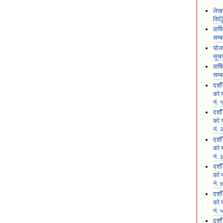
लेखा
सिद
वार्
सम्ब
योजन
सूच
वार्
सम्ब
दशौ
को य
नं. 
दशौ
को य
नं. 
दशौ
को य
नं. 
दशौ
को य
नं. 
दशौ
को य
नं. 
दशौ