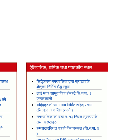
ऐतिहासिक, धार्मिक तथा पर्यटकीय स्थल
पलब्ध
सिद्धिचरण नगरपालिकाद्वारा स्रष्टापार्क
क्षेत्रमा निर्मित बौद्ध स्तुपा
ठाडे मगर सामुदायिक होमस्टे सि.न.पा.-६
जन्तरखानी
३ को
ि
शहिदहरुको सम्मानमा निर्मित शहिद स्तम्भ
(सि.न.पा. १२ बिरेन्द्रपार्क)
ना,
नगरपालिकाको वडा नं. १२ स्थित स्रष्टापार्क
तथा स्रष्टाहरु
धी
रुम्जाटारस्थित पक्की विमानस्थल (सि.न.पा. ४
)