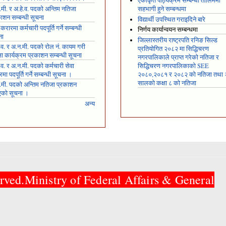
एकीकृत पाठ्यक्रम सम्बन्धी तालिममा
मी. र अ.हे.व. पदको अन्तिम नतिजा
सहभागी हुने सम्बन्धमा
ाशन सम्बन्धी सूचना
विद्यार्थी उपस्थित गराइदिने बारे
 करारमा कर्मचारी पदपूर्ति गर्ने सम्बन्धी
निर्णय कार्यान्वयन सम्बन्धमा
ना
जिल्लास्तरीय राष्ट्रपति रनिङ सिल्ड
.व. र अ.न.मी. पदको रोल नं. कायम गरी
प्रतियोगित २०८२ मा सिद्धिचरण
्षा कार्यक्रम प्रकाशन सम्बन्धी सूचना
नगरपालिकाले प्राप्त गरेकाे नतिजा र
.व. र अ.न.मी. पदको कर्मचारी सेवा
सिद्धिचरण नगरपालिकाको SEE
मा पदपूर्ति गर्ने सम्बन्धी सूचना ।
२०८०,२०८१ र २०८२ को नतिजा तथा
सालको कक्षा ८ को नतिजा
.मी. पदको अन्तिम नतिजा प्रकाशन
एको सूचना ।
अन्य
rved.Ministry of Federal Affairs & General