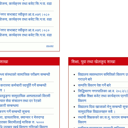
ोजना, कार्यक्रम तथा बजेट सि.न.पा. वडा
६
ँ नगर सभाबाट स्वीकृत आ.व.०७९।०८०
ोजना, कार्यक्रम तथा बजेट सि.न.पा. वडा
७
ँ नगर सभाबाट स्वीकृत आ.व.०७९।०८०
ोजना, कार्यक्रम तथा बजेट सि.न.पा. वडा
८
more
य शाखा
शिक्षा, युवा तथा खेलकुद शाखा
स्थ्य संस्थाको सामाजिक परीक्षण सम्बन्धी
विद्यालय व्यवस्थापन समितिको विवरण उ
ना
गराउने बारे
 करारमा कर्मचारी पदपूर्ति गर्ने सम्बन्धी
सम्पत्ति विवरण पेश गर्ने बारे
ना ।
सिद्धिचरण नगरपालिका आ.व. २०८२/८
ढुङ्गा सामुदायिक अस्पतालको विरामी
वार्षिक शिक्षा बजेट तथा कार्यक्रम प्रगत
ायात सेवा संचालन तथा दर रेटको
विवरण
कारी सम्बन्धमा
विद्यालय दिवा खाजाको मेनु सम्बन्धी सूच
रण गर्ने सम्बन्धी सूचना
सामुदायिक विद्यालयहरु सबै ।
ला, डायलासिस, क्यान्सर र मेरुदण्ड
स्थायी शिक्षकको का.स.मू. फाराम सम्बन्
षघातका बिरामीलाई मासिक रु. ५०००
विवरण
ि उपचार खर्च वितरण गरिएको विवरण