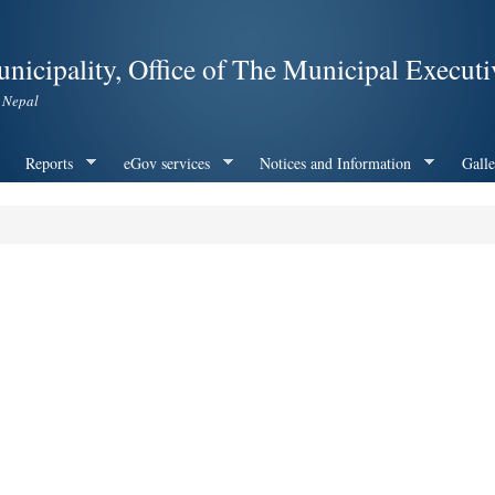
Skip to
main
nicipality, Office of The Municipal Executi
content
 Nepal
Reports
eGov services
Notices and Information
Galle