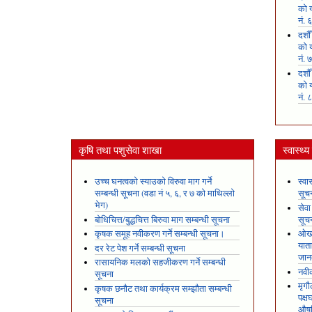
को य
नं. 
दशौ
को य
नं. 
दशौ
को य
नं. 
कृषि तथा पशुसेवा शाखा
स्वास्थ्
उच्च घनत्वको स्याउको विरुवा माग गर्ने
स्वा
सम्बन्धी सूचना (वडा नं ५, ६, र ७ को माथिल्लो
सूच
भेग)
सेवा
बोधिचित्त/बुद्धचित्त बिरुवा माग सम्बन्धी सूचना
सूच
कृषक समूह नवीकरण गर्ने सम्बन्धी सूचना।
ओखल
यात
दर रेट पेश गर्ने सम्बन्धी सूचना
जान
रासायनिक मलको सहजीकरण गर्ने सम्बन्धी
नवीक
सूचना
मृगौ
कृषक छनौट तथा कार्यक्रम सम्झौता सम्बन्धी
पक्
सूचना
औषध