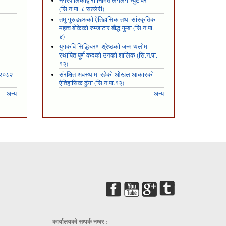
नगरपालिकाद्वारा निर्मित लगलगे भ्युटावर
(सि.न.पा. ८ सल्लेरी)
तमु गुरुङहरुको ऐतिहासिक तथा सांस्कृतिक
महत्व बोकेको रुम्जाटार बौद्ध गुम्बा (सि.न.पा.
४)
युगकवि सिद्धिचरण श्रेष्ठको जन्म थलोमा
स्थापित पूर्ण कदको उनको शालिक (सि.न.पा.
१२)
 २०८२
संरक्षित अवस्थामा रहेको ओखल आकारको
ऐतिहासिक ढुंगा (सि.न.पा.१२)
अन्य
अन्य
कार्यालयकाे सम्पर्क नम्बर :