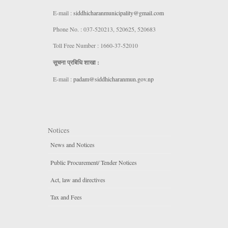
E-mail :
siddhicharanmunicipality@gmail.com
Phone No. : 037-520213, 520625, 520683
Toll Free Number : 1660-37-52010
सूचना प्रबिधि शाखा :
E-mail :
padam@siddhicharanmun.gov.np
Notices
News and Notices
Public Procurement/ Tender Notices
Act, law and directives
Tax and Fees