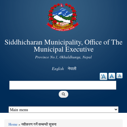
Skip to
main
content
Siddhicharan Municipality, Office of The
Municipal Executive
Province No.1, Okhaldhunga, Nepal
English
नेपाली
Search
Search form
Home
» नवीकरण गर्ने सम्बन्धी सूचना