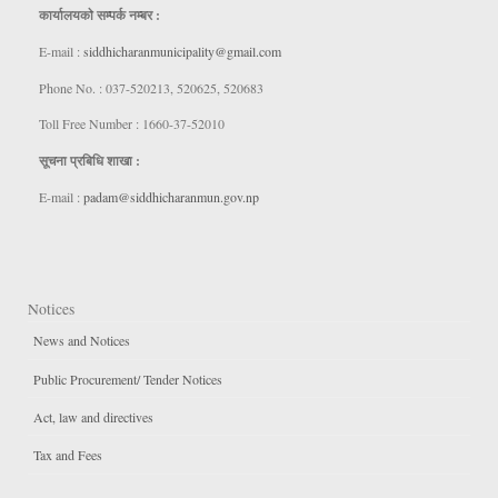
कार्यालयकाे सम्पर्क नम्बर :
E-mail :
siddhicharanmunicipality@gmail.com
Phone No. : 037-520213, 520625, 520683
Toll Free Number : 1660-37-52010
सूचना प्रबिधि शाखा :
E-mail :
padam@siddhicharanmun.gov.np
Notices
News and Notices
Public Procurement/ Tender Notices
Act, law and directives
Tax and Fees