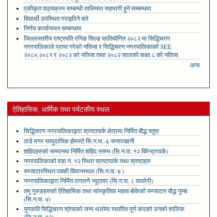
एकीकृत पाठ्यक्रम सम्बन्धी तालिममा सहभागी हुने सम्बन्धमा
विद्यार्थी उपस्थित गराइदिने बारे
निर्णय कार्यान्वयन सम्बन्धमा
जिल्लास्तरीय राष्ट्रपति रनिङ सिल्ड प्रतियोगित २०८२ मा सिद्धिचरण
नगरपालिकाले प्राप्त गरेकाे नतिजा र सिद्धिचरण नगरपालिकाको SEE
२०८०,२०८१ र २०८२ को नतिजा तथा २०८२ सालको कक्षा ८ को नतिजा
अन्य
ऐतिहासिक, धार्मिक तथा पर्यटकीय स्थल
सिद्धिचरण नगरपालिकाद्वारा स्रष्टापार्क क्षेत्रमा निर्मित बौद्ध स्तुपा
ठाडे मगर सामुदायिक होमस्टे सि.न.पा.-६ जन्तरखानी
शहिदहरुको सम्मानमा निर्मित शहिद स्तम्भ (सि.न.पा. १२ बिरेन्द्रपार्क)
नगरपालिकाको वडा नं. १२ स्थित स्रष्टापार्क तथा स्रष्टाहरु
रुम्जाटारस्थित पक्की विमानस्थल (सि.न.पा. ४ )
नगरपालिकाद्वारा निर्मित लगलगे भ्युटावर (सि.न.पा. ८ सल्लेरी)
तमु गुरुङहरुको ऐतिहासिक तथा सांस्कृतिक महत्व बोकेको रुम्जाटार बौद्ध गुम्बा
(सि.न.पा. ४)
युगकवि सिद्धिचरण श्रेष्ठको जन्म थलोमा स्थापित पूर्ण कदको उनको शालिक