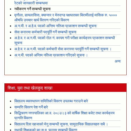
रेटको जानकारी सम्बन्धमा
नवीकरण गर्ने सम्बन्धी सूचना
मृगौला, डायलासिस, क्यान्सर र मेरुदण्ड पक्षघातका बिरामीलाई मासिक रु. ५०००
औषधि उपचार खर्च वितरण गरिएको विवरण
अ.न.मी. र अ.हे.व. पदको अन्तिम नतिजा प्रकाशन सम्बन्धी सूचना
सेवा करारमा कर्मचारी पदपूर्ति गर्ने सम्बन्धी सूचना
अ.हे.व. र अ.न.मी. पदको रोल नं. कायम गरी परीक्षा कार्यक्रम प्रकाशन सम्बन्धी
सूचना
अ.हे.व. र अ.न.मी. पदको कर्मचारी सेवा करारमा पदपूर्ति गर्ने सम्बन्धी सूचना ।
अ.न.मी. पदको अन्तिम नतिजा प्रकाशन गरिएको सूचना ।
अन्य
शिक्षा, युवा तथा खेलकुद शाखा
विद्यालय व्यवस्थापन समितिको विवरण उपलब्ध गराउने बारे
सम्पत्ति विवरण पेश गर्ने बारे
सिद्धिचरण नगरपालिका आ.व. २०८२/८३ को वार्षिक शिक्षा बजेट तथा कार्यक्रम
प्रगति विवरण
विद्यालय दिवा खाजाको मेनु सम्बन्धी सूचना, सामुदायिक विद्यालयहरु सबै ।
स्थायी शिक्षकको का.स.मू. फाराम सम्बन्धी विवरण