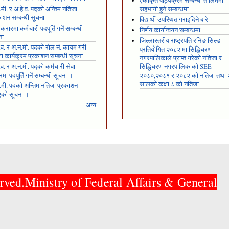
एकीकृत पाठ्यक्रम सम्बन्धी तालिममा
मी. र अ.हे.व. पदको अन्तिम नतिजा
सहभागी हुने सम्बन्धमा
ाशन सम्बन्धी सूचना
विद्यार्थी उपस्थित गराइदिने बारे
 करारमा कर्मचारी पदपूर्ति गर्ने सम्बन्धी
निर्णय कार्यान्वयन सम्बन्धमा
ना
जिल्लास्तरीय राष्ट्रपति रनिङ सिल्ड
.व. र अ.न.मी. पदको रोल नं. कायम गरी
प्रतियोगित २०८२ मा सिद्धिचरण
्षा कार्यक्रम प्रकाशन सम्बन्धी सूचना
नगरपालिकाले प्राप्त गरेकाे नतिजा र
.व. र अ.न.मी. पदको कर्मचारी सेवा
सिद्धिचरण नगरपालिकाको SEE
मा पदपूर्ति गर्ने सम्बन्धी सूचना ।
२०८०,२०८१ र २०८२ को नतिजा तथा
सालको कक्षा ८ को नतिजा
.मी. पदको अन्तिम नतिजा प्रकाशन
एको सूचना ।
अन्य
rved.Ministry of Federal Affairs & General