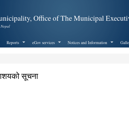
Skip to
main
nicipality, Office of The Municipal Executi
content
 Nepal
Reports
eGov services
Notices and Information
Galle
े आशयको सूचना