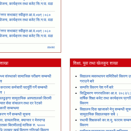
ोजना, कार्यक्रम तथा बजेट सि.न.पा. वडा
६
ँ नगर सभाबाट स्वीकृत आ.व.०७९।०८०
ोजना, कार्यक्रम तथा बजेट सि.न.पा. वडा
७
ँ नगर सभाबाट स्वीकृत आ.व.०७९।०८०
ोजना, कार्यक्रम तथा बजेट सि.न.पा. वडा
८
more
य शाखा
शिक्षा, युवा तथा खेलकुद शाखा
स्थ्य संस्थाको सामाजिक परीक्षण सम्बन्धी
विद्यालय व्यवस्थापन समितिको विवरण उ
ना
गराउने बारे
 करारमा कर्मचारी पदपूर्ति गर्ने सम्बन्धी
सम्पत्ति विवरण पेश गर्ने बारे
ना ।
सिद्धिचरण नगरपालिका आ.व. २०८२/८
ढुङ्गा सामुदायिक अस्पतालको विरामी
वार्षिक शिक्षा बजेट तथा कार्यक्रम प्रगत
ायात सेवा संचालन तथा दर रेटको
विवरण
कारी सम्बन्धमा
विद्यालय दिवा खाजाको मेनु सम्बन्धी सूच
रण गर्ने सम्बन्धी सूचना
सामुदायिक विद्यालयहरु सबै ।
ला, डायलासिस, क्यान्सर र मेरुदण्ड
स्थायी शिक्षकको का.स.मू. फाराम सम्बन्
षघातका बिरामीलाई मासिक रु. ५०००
विवरण
ि उपचार खर्च वितरण गरिएको विवरण