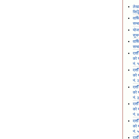
लेखा
सिद
वार्
सम्ब
योजन
सूच
वार्
सम्ब
दशौ
को य
नं. 
दशौ
को य
नं. 
दशौ
को य
नं. 
दशौ
को य
नं. 
दशौ
को य
नं. 
दशौ