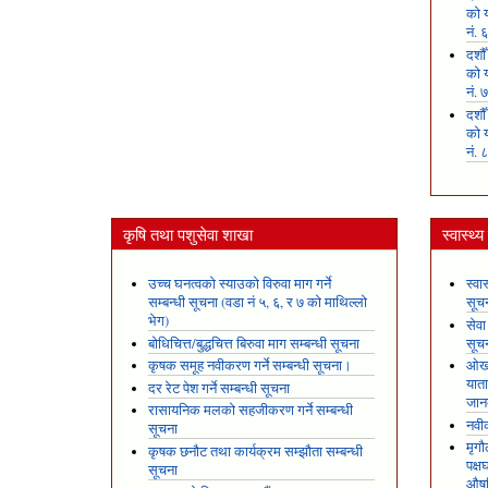
को य
नं. 
दशौ
को य
नं. 
दशौ
को य
नं. 
कृषि तथा पशुसेवा शाखा
स्वास्थ्
उच्च घनत्वको स्याउको विरुवा माग गर्ने
स्वा
सम्बन्धी सूचना (वडा नं ५, ६, र ७ को माथिल्लो
सूच
भेग)
सेवा
बोधिचित्त/बुद्धचित्त बिरुवा माग सम्बन्धी सूचना
सूच
कृषक समूह नवीकरण गर्ने सम्बन्धी सूचना।
ओखल
यात
दर रेट पेश गर्ने सम्बन्धी सूचना
जान
रासायनिक मलको सहजीकरण गर्ने सम्बन्धी
नवीक
सूचना
मृगौ
कृषक छनौट तथा कार्यक्रम सम्झौता सम्बन्धी
पक्
सूचना
औषध