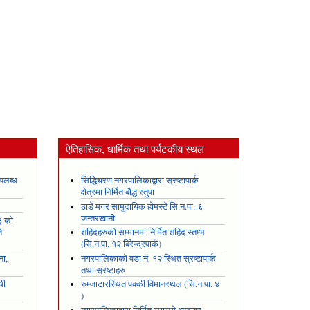
ऐतिहासिक, धार्मिक तथा पर्यटकीय स्थल
पलब्ध
सिद्धिचरण नगरपालिकाद्वारा स्रष्टापार्क
क्षेत्रमा निर्मित बौद्ध स्तुपा
ठाडे मगर सामुदायिक होमस्टे सि.न.पा.-६
जन्तरखानी
३ को
ि
शहिदहरुको सम्मानमा निर्मित शहिद स्तम्भ
(सि.न.पा. १२ बिरेन्द्रपार्क)
ना,
नगरपालिकाको वडा नं. १२ स्थित स्रष्टापार्क
तथा स्रष्टाहरु
धी
रुम्जाटारस्थित पक्की विमानस्थल (सि.न.पा. ४
)