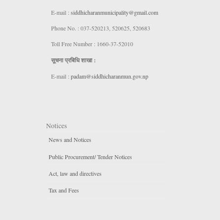
E-mail :
siddhicharanmunicipality@gmail.com
Phone No. : 037-520213, 520625, 520683
Toll Free Number : 1660-37-52010
सूचना प्रबिधि शाखा :
E-mail :
padam@siddhicharanmun.gov.np
Notices
News and Notices
Public Procurement/ Tender Notices
Act, law and directives
Tax and Fees