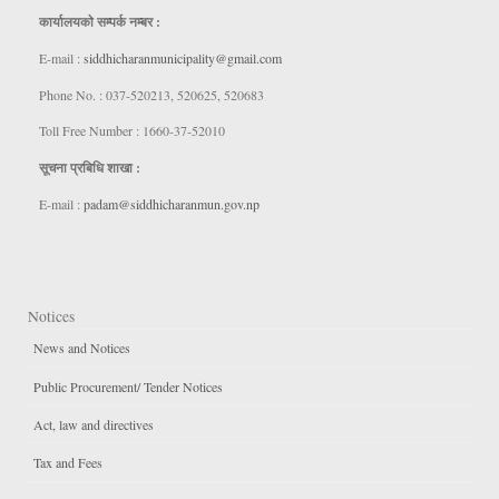
कार्यालयकाे सम्पर्क नम्बर :
E-mail :
siddhicharanmunicipality@gmail.com
Phone No. : 037-520213, 520625, 520683
Toll Free Number : 1660-37-52010
सूचना प्रबिधि शाखा :
E-mail :
padam@siddhicharanmun.gov.np
Notices
News and Notices
Public Procurement/ Tender Notices
Act, law and directives
Tax and Fees