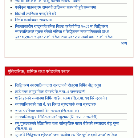
स्थायी शिक्षकको का.स.मू. फाराम सम्बन्धी विवरण
एकीकृत पाठ्यक्रम सम्बन्धी तालिममा सहभागी हुने सम्बन्धमा
विद्यार्थी उपस्थित गराइदिने बारे
निर्णय कार्यान्वयन सम्बन्धमा
जिल्लास्तरीय राष्ट्रपति रनिङ सिल्ड प्रतियोगित २०८२ मा सिद्धिचरण
नगरपालिकाले प्राप्त गरेकाे नतिजा र सिद्धिचरण नगरपालिकाको SEE
२०८०,२०८१ र २०८२ को नतिजा तथा २०८२ सालको कक्षा ८ को नतिजा
अन्य
ऐतिहासिक, धार्मिक तथा पर्यटकीय स्थल
सिद्धिचरण नगरपालिकाद्वारा स्रष्टापार्क क्षेत्रमा निर्मित बौद्ध स्तुपा
ठाडे मगर सामुदायिक होमस्टे सि.न.पा.-६ जन्तरखानी
शहिदहरुको सम्मानमा निर्मित शहिद स्तम्भ (सि.न.पा. १२ बिरेन्द्रपार्क)
नगरपालिकाको वडा नं. १२ स्थित स्रष्टापार्क तथा स्रष्टाहरु
रुम्जाटारस्थित पक्की विमानस्थल (सि.न.पा. ४ )
नगरपालिकाद्वारा निर्मित लगलगे भ्युटावर (सि.न.पा. ८ सल्लेरी)
तमु गुरुङहरुको ऐतिहासिक तथा सांस्कृतिक महत्व बोकेको रुम्जाटार बौद्ध गुम्बा
(सि.न.पा. ४)
युगकवि सिद्धिचरण श्रेष्ठको जन्म थलोमा स्थापित पूर्ण कदको उनको शालिक