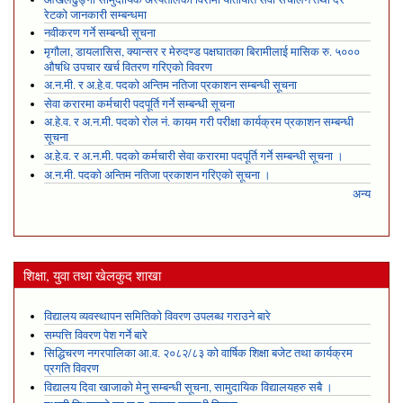
रेटको जानकारी सम्बन्धमा
नवीकरण गर्ने सम्बन्धी सूचना
मृगौला, डायलासिस, क्यान्सर र मेरुदण्ड पक्षघातका बिरामीलाई मासिक रु. ५०००
औषधि उपचार खर्च वितरण गरिएको विवरण
अ.न.मी. र अ.हे.व. पदको अन्तिम नतिजा प्रकाशन सम्बन्धी सूचना
सेवा करारमा कर्मचारी पदपूर्ति गर्ने सम्बन्धी सूचना
अ.हे.व. र अ.न.मी. पदको रोल नं. कायम गरी परीक्षा कार्यक्रम प्रकाशन सम्बन्धी
सूचना
अ.हे.व. र अ.न.मी. पदको कर्मचारी सेवा करारमा पदपूर्ति गर्ने सम्बन्धी सूचना ।
अ.न.मी. पदको अन्तिम नतिजा प्रकाशन गरिएको सूचना ।
अन्य
शिक्षा, युवा तथा खेलकुद शाखा
विद्यालय व्यवस्थापन समितिको विवरण उपलब्ध गराउने बारे
सम्पत्ति विवरण पेश गर्ने बारे
सिद्धिचरण नगरपालिका आ.व. २०८२/८३ को वार्षिक शिक्षा बजेट तथा कार्यक्रम
प्रगति विवरण
विद्यालय दिवा खाजाको मेनु सम्बन्धी सूचना, सामुदायिक विद्यालयहरु सबै ।