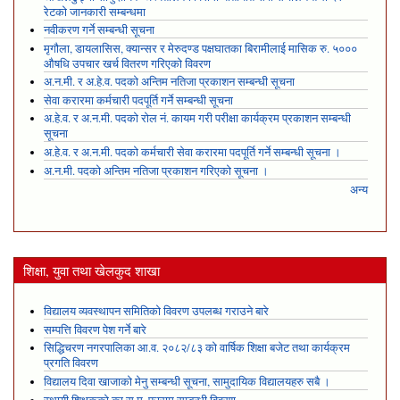
रेटको जानकारी सम्बन्धमा
नवीकरण गर्ने सम्बन्धी सूचना
मृगौला, डायलासिस, क्यान्सर र मेरुदण्ड पक्षघातका बिरामीलाई मासिक रु. ५०००
औषधि उपचार खर्च वितरण गरिएको विवरण
अ.न.मी. र अ.हे.व. पदको अन्तिम नतिजा प्रकाशन सम्बन्धी सूचना
सेवा करारमा कर्मचारी पदपूर्ति गर्ने सम्बन्धी सूचना
अ.हे.व. र अ.न.मी. पदको रोल नं. कायम गरी परीक्षा कार्यक्रम प्रकाशन सम्बन्धी
सूचना
अ.हे.व. र अ.न.मी. पदको कर्मचारी सेवा करारमा पदपूर्ति गर्ने सम्बन्धी सूचना ।
अ.न.मी. पदको अन्तिम नतिजा प्रकाशन गरिएको सूचना ।
अन्य
शिक्षा, युवा तथा खेलकुद शाखा
विद्यालय व्यवस्थापन समितिको विवरण उपलब्ध गराउने बारे
सम्पत्ति विवरण पेश गर्ने बारे
सिद्धिचरण नगरपालिका आ.व. २०८२/८३ को वार्षिक शिक्षा बजेट तथा कार्यक्रम
प्रगति विवरण
विद्यालय दिवा खाजाको मेनु सम्बन्धी सूचना, सामुदायिक विद्यालयहरु सबै ।