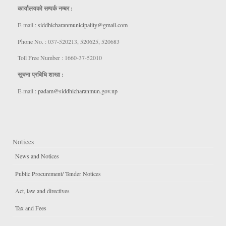
कार्यालयकाे सम्पर्क नम्बर :
E-mail :
siddhicharanmunicipality@gmail.com
Phone No. : 037-520213, 520625, 520683
Toll Free Number : 1660-37-52010
सूचना प्रबिधि शाखा :
E-mail :
padam@siddhicharanmun.gov.np
Notices
News and Notices
Public Procurement/ Tender Notices
Act, law and directives
Tax and Fees