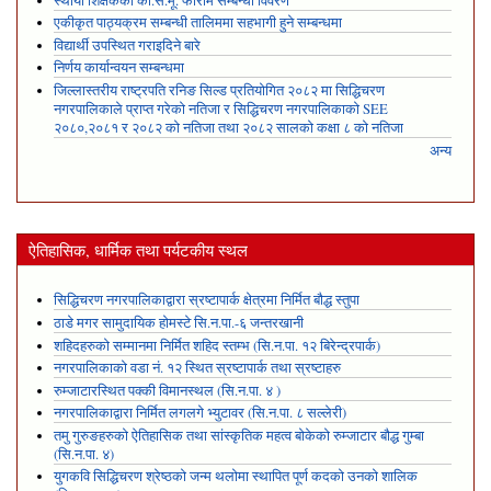
स्थायी शिक्षकको का.स.मू. फाराम सम्बन्धी विवरण
एकीकृत पाठ्यक्रम सम्बन्धी तालिममा सहभागी हुने सम्बन्धमा
विद्यार्थी उपस्थित गराइदिने बारे
निर्णय कार्यान्वयन सम्बन्धमा
जिल्लास्तरीय राष्ट्रपति रनिङ सिल्ड प्रतियोगित २०८२ मा सिद्धिचरण
नगरपालिकाले प्राप्त गरेकाे नतिजा र सिद्धिचरण नगरपालिकाको SEE
२०८०,२०८१ र २०८२ को नतिजा तथा २०८२ सालको कक्षा ८ को नतिजा
अन्य
ऐतिहासिक, धार्मिक तथा पर्यटकीय स्थल
सिद्धिचरण नगरपालिकाद्वारा स्रष्टापार्क क्षेत्रमा निर्मित बौद्ध स्तुपा
ठाडे मगर सामुदायिक होमस्टे सि.न.पा.-६ जन्तरखानी
शहिदहरुको सम्मानमा निर्मित शहिद स्तम्भ (सि.न.पा. १२ बिरेन्द्रपार्क)
नगरपालिकाको वडा नं. १२ स्थित स्रष्टापार्क तथा स्रष्टाहरु
रुम्जाटारस्थित पक्की विमानस्थल (सि.न.पा. ४ )
नगरपालिकाद्वारा निर्मित लगलगे भ्युटावर (सि.न.पा. ८ सल्लेरी)
तमु गुरुङहरुको ऐतिहासिक तथा सांस्कृतिक महत्व बोकेको रुम्जाटार बौद्ध गुम्बा
(सि.न.पा. ४)
युगकवि सिद्धिचरण श्रेष्ठको जन्म थलोमा स्थापित पूर्ण कदको उनको शालिक