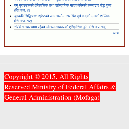
तमु गुरुङहरुको ऐतिहासिक तथा सांस्कृतिक महत्व बोकेको रुम्जाटार बौद्ध गुम्बा
(सि.न.पा. ४)
युगकवि सिद्धिचरण श्रेष्ठको जन्म थलोमा स्थापित पूर्ण कदको उनको शालिक
(सि.न.पा. १२)
संरक्षित अवस्थामा रहेको ओखल आकारको ऐतिहासिक ढुंगा (सि.न.पा.१२)
अन्य
Copyright © 2015. All Rights
Reserved.Ministry of Federal Affairs &
General Administration (Mofaga)