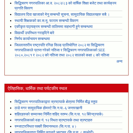
सिद्धिचरण नगरपालिका आ.व. २०८२/८३ को वार्षिक शिक्षा बजेट तथा कार्यक्रम
प्रगति विवरण
विद्यालय दिवा खाजाको मेनु सम्बन्धी सूचना, सामुदायिक विद्यालयहरु सबै ।
स्थायी शिक्षकको का.स.मू. फाराम सम्बन्धी विवरण
एकीकृत पाठ्यक्रम सम्बन्धी तालिममा सहभागी हुने सम्बन्धमा
विद्यार्थी उपस्थित गराइदिने बारे
निर्णय कार्यान्वयन सम्बन्धमा
जिल्लास्तरीय राष्ट्रपति रनिङ सिल्ड प्रतियोगित २०८२ मा सिद्धिचरण
नगरपालिकाले प्राप्त गरेकाे नतिजा र सिद्धिचरण नगरपालिकाको SEE
२०८०,२०८१ र २०८२ को नतिजा तथा २०८२ सालको कक्षा ८ को नतिजा
अन्य
ऐतिहासिक, धार्मिक तथा पर्यटकीय स्थल
सिद्धिचरण नगरपालिकाद्वारा स्रष्टापार्क क्षेत्रमा निर्मित बौद्ध स्तुपा
ठाडे मगर सामुदायिक होमस्टे सि.न.पा.-६ जन्तरखानी
शहिदहरुको सम्मानमा निर्मित शहिद स्तम्भ (सि.न.पा. १२ बिरेन्द्रपार्क)
नगरपालिकाको वडा नं. १२ स्थित स्रष्टापार्क तथा स्रष्टाहरु
रुम्जाटारस्थित पक्की विमानस्थल (सि.न.पा. ४ )
नगरपालिकाद्वारा निर्मित लगलगे भ्युटावर (सि.न.पा. ८ सल्लेरी)