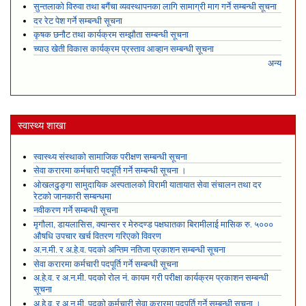
सुन्तलाको विरुवा तथा बगैंचा व्यवस्थापनका लागि सामाग्री माग गर्ने सम्बन्धी सूचना
दर रेट पेश गर्ने सम्बन्धी सूचना
कृषक छनौट तथा कार्यक्रम सम्झौता सम्बन्धी सूचना
च्याउ खेती विकास कार्यक्रम प्रस्ताव आव्हान सम्बन्धी सूचना
अन्य
स्वास्थ्य शाखा
स्वास्थ्य संस्थाको सामाजिक परीक्षण सम्बन्धी सूचना
सेवा करारमा कर्मचारी पदपूर्ति गर्ने सम्बन्धी सूचना ।
ओखलढुङ्गा सामुदायिक अस्पतालको विरामी यातायात सेवा संचालन तथा दर
रेटको जानकारी सम्बन्धमा
नवीकरण गर्ने सम्बन्धी सूचना
मृगौला, डायलासिस, क्यान्सर र मेरुदण्ड पक्षघातका बिरामीलाई मासिक रु. ५०००
औषधि उपचार खर्च वितरण गरिएको विवरण
अ.न.मी. र अ.हे.व. पदको अन्तिम नतिजा प्रकाशन सम्बन्धी सूचना
सेवा करारमा कर्मचारी पदपूर्ति गर्ने सम्बन्धी सूचना
अ.हे.व. र अ.न.मी. पदको रोल नं. कायम गरी परीक्षा कार्यक्रम प्रकाशन सम्बन्धी
सूचना
अ.हे.व. र अ.न.मी. पदको कर्मचारी सेवा करारमा पदपूर्ति गर्ने सम्बन्धी सूचना ।