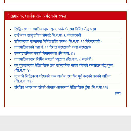
ऐतिहासिक, धार्मिक तथा पर्यटकीय स्थल
सिद्धिचरण नगरपालिकाद्वारा स्रष्टापार्क क्षेत्रमा निर्मित बौद्ध स्तुपा
ठाडे मगर सामुदायिक होमस्टे सि.न.पा.-६ जन्तरखानी
शहिदहरुको सम्मानमा निर्मित शहिद स्तम्भ (सि.न.पा. १२ बिरेन्द्रपार्क)
नगरपालिकाको वडा नं. १२ स्थित स्रष्टापार्क तथा स्रष्टाहरु
रुम्जाटारस्थित पक्की विमानस्थल (सि.न.पा. ४ )
नगरपालिकाद्वारा निर्मित लगलगे भ्युटावर (सि.न.पा. ८ सल्लेरी)
तमु गुरुङहरुको ऐतिहासिक तथा सांस्कृतिक महत्व बोकेको रुम्जाटार बौद्ध गुम्बा
(सि.न.पा. ४)
युगकवि सिद्धिचरण श्रेष्ठको जन्म थलोमा स्थापित पूर्ण कदको उनको शालिक
(सि.न.पा. १२)
संरक्षित अवस्थामा रहेको ओखल आकारको ऐतिहासिक ढुंगा (सि.न.पा.१२)
अन्य