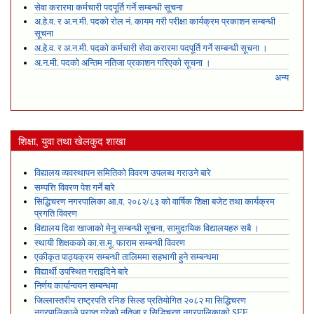
सेवा करारमा कर्मचारी पदपूर्ति गर्ने सम्बन्धी सूचना
अ.हे.व. र अ.न.मी. पदको रोल नं. कायम गरी परीक्षा कार्यक्रम प्रकाशन सम्बन्धी
सूचना
अ.हे.व. र अ.न.मी. पदको कर्मचारी सेवा करारमा पदपूर्ति गर्ने सम्बन्धी सूचना ।
अ.न.मी. पदको अन्तिम नतिजा प्रकाशन गरिएको सूचना ।
अन्य
शिक्षा, युवा तथा खेलकुद शाखा
विद्यालय व्यवस्थापन समितिको विवरण उपलब्ध गराउने बारे
सम्पत्ति विवरण पेश गर्ने बारे
सिद्धिचरण नगरपालिका आ.व. २०८२/८३ को वार्षिक शिक्षा बजेट तथा कार्यक्रम
प्रगति विवरण
विद्यालय दिवा खाजाको मेनु सम्बन्धी सूचना, सामुदायिक विद्यालयहरु सबै ।
स्थायी शिक्षकको का.स.मू. फाराम सम्बन्धी विवरण
एकीकृत पाठ्यक्रम सम्बन्धी तालिममा सहभागी हुने सम्बन्धमा
विद्यार्थी उपस्थित गराइदिने बारे
निर्णय कार्यान्वयन सम्बन्धमा
जिल्लास्तरीय राष्ट्रपति रनिङ सिल्ड प्रतियोगित २०८२ मा सिद्धिचरण
नगरपालिकाले प्राप्त गरेकाे नतिजा र सिद्धिचरण नगरपालिकाको SEE