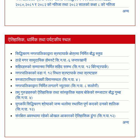
२०८०,२०८१ र २०८२ को नतिजा तथा २०८२ सालको कक्षा ८ को नतिजा
अन्य
ऐतिहासिक, धार्मिक तथा पर्यटकीय स्थल
सिद्धिचरण नगरपालिकाद्वारा स्रष्टापार्क क्षेत्रमा निर्मित बौद्ध स्तुपा
ठाडे मगर सामुदायिक होमस्टे सि.न.पा.-६ जन्तरखानी
शहिदहरुको सम्मानमा निर्मित शहिद स्तम्भ (सि.न.पा. १२ बिरेन्द्रपार्क)
नगरपालिकाको वडा नं. १२ स्थित स्रष्टापार्क तथा स्रष्टाहरु
रुम्जाटारस्थित पक्की विमानस्थल (सि.न.पा. ४ )
नगरपालिकाद्वारा निर्मित लगलगे भ्युटावर (सि.न.पा. ८ सल्लेरी)
तमु गुरुङहरुको ऐतिहासिक तथा सांस्कृतिक महत्व बोकेको रुम्जाटार बौद्ध गुम्बा
(सि.न.पा. ४)
युगकवि सिद्धिचरण श्रेष्ठको जन्म थलोमा स्थापित पूर्ण कदको उनको शालिक
(सि.न.पा. १२)
संरक्षित अवस्थामा रहेको ओखल आकारको ऐतिहासिक ढुंगा (सि.न.पा.१२)
अन्य