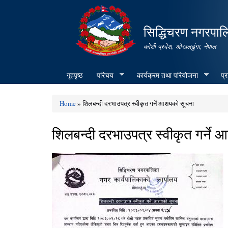
सिद्धिचरण नगरपाल
कोशी प्रदेश, ओखलढुंगा, नेपाल
गृहपृष्ठ
परिचय
कार्यक्रम तथा परियोजना
प्
Home
» शिलबन्दी दरभाउपत्र स्वीकृत गर्ने आशयको सूचना
You are here
शिलबन्दी दरभाउपत्र स्वीकृत गर्ने