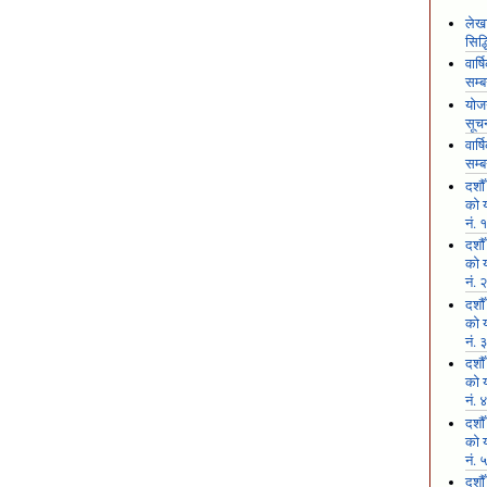
लेखा
सिद
वार्
सम्ब
योजन
सूच
वार्
सम्ब
दशौ
को य
नं. 
दशौ
को य
नं. 
दशौ
को य
नं. 
दशौ
को य
नं. 
दशौ
को य
नं. 
दशौ