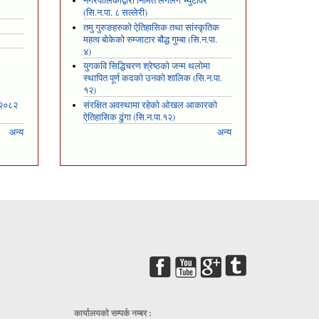
नगरपालिकाद्वारा निर्मित लगलगे भ्युटावर
(सि.न.पा. ८ सल्लेरी)
तमु गुरुङहरुको ऐतिहासिक तथा सांस्कृतिक
महत्व बोकेको रुम्जाटार बौद्ध गुम्बा (सि.न.पा.
४)
युगकवि सिद्धिचरण श्रेष्ठको जन्म थलोमा
स्थापित पूर्ण कदको उनको शालिक (सि.न.पा.
१२)
 २०८२
संरक्षित अवस्थामा रहेको ओखल आकारको
ऐतिहासिक ढुंगा (सि.न.पा.१२)
अन्य
अन्य
कार्यालयकाे सम्पर्क नम्बर :