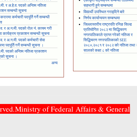
एकीकृत पाठ्यक्रम सम्बन्धी तालिममा
मी. र अ.हे.व. पदको अन्तिम नतिजा
सहभागी हुने सम्बन्धमा
ाशन सम्बन्धी सूचना
विद्यार्थी उपस्थित गराइदिने बारे
 करारमा कर्मचारी पदपूर्ति गर्ने सम्बन्धी
निर्णय कार्यान्वयन सम्बन्धमा
ना
जिल्लास्तरीय राष्ट्रपति रनिङ सिल्ड
.व. र अ.न.मी. पदको रोल नं. कायम गरी
प्रतियोगित २०८२ मा सिद्धिचरण
्षा कार्यक्रम प्रकाशन सम्बन्धी सूचना
नगरपालिकाले प्राप्त गरेकाे नतिजा र
.व. र अ.न.मी. पदको कर्मचारी सेवा
सिद्धिचरण नगरपालिकाको SEE
मा पदपूर्ति गर्ने सम्बन्धी सूचना ।
२०८०,२०८१ र २०८२ को नतिजा तथा
सालको कक्षा ८ को नतिजा
.मी. पदको अन्तिम नतिजा प्रकाशन
एको सूचना ।
अन्य
rved.Ministry of Federal Affairs & General