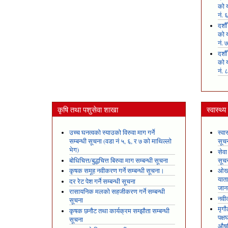
को य
नं. 
दशौ
को य
नं. 
दशौ
को य
नं. 
कृषि तथा पशुसेवा शाखा
स्वास्थ्
उच्च घनत्वको स्याउको विरुवा माग गर्ने
स्वा
सम्बन्धी सूचना (वडा नं ५, ६, र ७ को माथिल्लो
सूच
भेग)
सेवा
बोधिचित्त/बुद्धचित्त बिरुवा माग सम्बन्धी सूचना
सूच
कृषक समूह नवीकरण गर्ने सम्बन्धी सूचना।
ओखल
यात
दर रेट पेश गर्ने सम्बन्धी सूचना
जान
रासायनिक मलको सहजीकरण गर्ने सम्बन्धी
नवीक
सूचना
मृगौ
कृषक छनौट तथा कार्यक्रम सम्झौता सम्बन्धी
पक्
सूचना
औषध