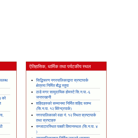
ऐतिहासिक, धार्मिक तथा पर्यटकीय स्थल
पलब्ध
सिद्धिचरण नगरपालिकाद्वारा स्रष्टापार्क
क्षेत्रमा निर्मित बौद्ध स्तुपा
ठाडे मगर सामुदायिक होमस्टे सि.न.पा.-६
जन्तरखानी
३ को
ि
शहिदहरुको सम्मानमा निर्मित शहिद स्तम्भ
(सि.न.पा. १२ बिरेन्द्रपार्क)
ना,
नगरपालिकाको वडा नं. १२ स्थित स्रष्टापार्क
तथा स्रष्टाहरु
धी
रुम्जाटारस्थित पक्की विमानस्थल (सि.न.पा. ४
)