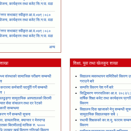
ोजना, कार्यक्रम तथा बजेट सि.न.पा. वडा
६
ँ नगर सभाबाट स्वीकृत आ.व.०७९।०८०
ोजना, कार्यक्रम तथा बजेट सि.न.पा. वडा
७
ँ नगर सभाबाट स्वीकृत आ.व.०७९।०८०
ोजना, कार्यक्रम तथा बजेट सि.न.पा. वडा
८
अन्य
य शाखा
शिक्षा, युवा तथा खेलकुद शाखा
स्थ्य संस्थाको सामाजिक परीक्षण सम्बन्धी
विद्यालय व्यवस्थापन समितिको विवरण उ
ना
गराउने बारे
 करारमा कर्मचारी पदपूर्ति गर्ने सम्बन्धी
सम्पत्ति विवरण पेश गर्ने बारे
ना ।
सिद्धिचरण नगरपालिका आ.व. २०८२/८
ढुङ्गा सामुदायिक अस्पतालको विरामी
वार्षिक शिक्षा बजेट तथा कार्यक्रम प्रगत
ायात सेवा संचालन तथा दर रेटको
विवरण
कारी सम्बन्धमा
विद्यालय दिवा खाजाको मेनु सम्बन्धी सूच
रण गर्ने सम्बन्धी सूचना
सामुदायिक विद्यालयहरु सबै ।
ला, डायलासिस, क्यान्सर र मेरुदण्ड
स्थायी शिक्षकको का.स.मू. फाराम सम्बन्
षघातका बिरामीलाई मासिक रु. ५०००
विवरण
ि उपचार खर्च वितरण गरिएको विवरण