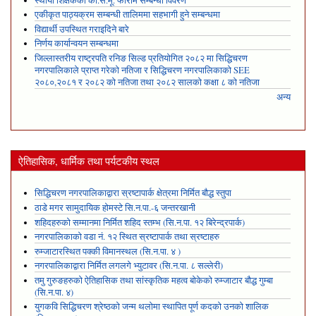
स्थायी शिक्षकको का.स.मू. फाराम सम्बन्धी विवरण
एकीकृत पाठ्यक्रम सम्बन्धी तालिममा सहभागी हुने सम्बन्धमा
विद्यार्थी उपस्थित गराइदिने बारे
निर्णय कार्यान्वयन सम्बन्धमा
जिल्लास्तरीय राष्ट्रपति रनिङ सिल्ड प्रतियोगित २०८२ मा सिद्धिचरण
नगरपालिकाले प्राप्त गरेकाे नतिजा र सिद्धिचरण नगरपालिकाको SEE
२०८०,२०८१ र २०८२ को नतिजा तथा २०८२ सालको कक्षा ८ को नतिजा
अन्य
ऐतिहासिक, धार्मिक तथा पर्यटकीय स्थल
सिद्धिचरण नगरपालिकाद्वारा स्रष्टापार्क क्षेत्रमा निर्मित बौद्ध स्तुपा
ठाडे मगर सामुदायिक होमस्टे सि.न.पा.-६ जन्तरखानी
शहिदहरुको सम्मानमा निर्मित शहिद स्तम्भ (सि.न.पा. १२ बिरेन्द्रपार्क)
नगरपालिकाको वडा नं. १२ स्थित स्रष्टापार्क तथा स्रष्टाहरु
रुम्जाटारस्थित पक्की विमानस्थल (सि.न.पा. ४ )
नगरपालिकाद्वारा निर्मित लगलगे भ्युटावर (सि.न.पा. ८ सल्लेरी)
तमु गुरुङहरुको ऐतिहासिक तथा सांस्कृतिक महत्व बोकेको रुम्जाटार बौद्ध गुम्बा
(सि.न.पा. ४)
युगकवि सिद्धिचरण श्रेष्ठको जन्म थलोमा स्थापित पूर्ण कदको उनको शालिक