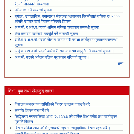
रेटको जानकारी सम्बन्धमा
नवीकरण गर्ने सम्बन्धी सूचना
मृगौला, डायलासिस, क्यान्सर र मेरुदण्ड पक्षघातका बिरामीलाई मासिक रु. ५०००
औषधि उपचार खर्च वितरण गरिएको विवरण
अ.न.मी. र अ.हे.व. पदको अन्तिम नतिजा प्रकाशन सम्बन्धी सूचना
सेवा करारमा कर्मचारी पदपूर्ति गर्ने सम्बन्धी सूचना
अ.हे.व. र अ.न.मी. पदको रोल नं. कायम गरी परीक्षा कार्यक्रम प्रकाशन सम्बन्धी
सूचना
अ.हे.व. र अ.न.मी. पदको कर्मचारी सेवा करारमा पदपूर्ति गर्ने सम्बन्धी सूचना ।
अ.न.मी. पदको अन्तिम नतिजा प्रकाशन गरिएको सूचना ।
अन्य
शिक्षा, युवा तथा खेलकुद शाखा
विद्यालय व्यवस्थापन समितिको विवरण उपलब्ध गराउने बारे
सम्पत्ति विवरण पेश गर्ने बारे
सिद्धिचरण नगरपालिका आ.व. २०८२/८३ को वार्षिक शिक्षा बजेट तथा कार्यक्रम
प्रगति विवरण
विद्यालय दिवा खाजाको मेनु सम्बन्धी सूचना, सामुदायिक विद्यालयहरु सबै ।