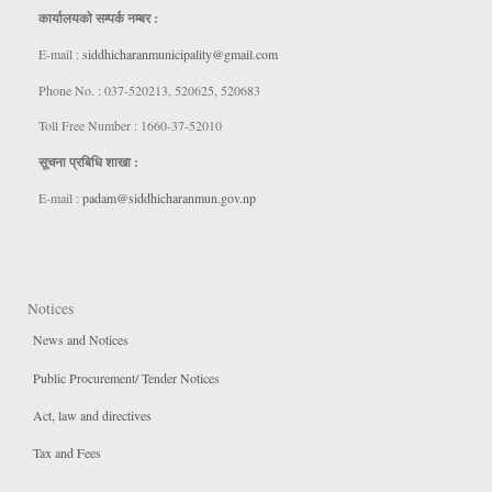
कार्यालयकाे सम्पर्क नम्बर :
E-mail :
siddhicharanmunicipality@gmail.com
Phone No. : 037-520213, 520625, 520683
Toll Free Number : 1660-37-52010
सूचना प्रबिधि शाखा :
E-mail :
padam@siddhicharanmun.gov.np
Notices
News and Notices
Public Procurement/ Tender Notices
Act, law and directives
Tax and Fees