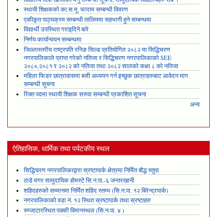
स्थायी शिक्षकको का.स.मू. फाराम सम्बन्धी विवरण
एकीकृत पाठ्यक्रम सम्बन्धी तालिममा सहभागी हुने सम्बन्धमा
विद्यार्थी उपस्थित गराइदिने बारे
निर्णय कार्यान्वयन सम्बन्धमा
जिल्लास्तरीय राष्ट्रपति रनिङ सिल्ड प्रतियोगित २०८२ मा सिद्धिचरण
नगरपालिकाले प्राप्त गरेकाे नतिजा र सिद्धिचरण नगरपालिकाको SEE
२०८०,२०८१ र २०८२ को नतिजा तथा २०८२ सालको कक्षा ८ को नतिजा
महिला फिडर छात्रावासमा बसी अध्ययन गर्न इच्छुक छात्राहरुबाट आवेदन माग
सम्बन्धी सूचना
रिक्त पदमा स्थायी शिक्षक सरुवा सम्बन्धी प्रकाशित सूचना
अन्य
ऐतिहासिक, धार्मिक तथा पर्यटकीय स्थल
सिद्धिचरण नगरपालिकाद्वारा स्रष्टापार्क क्षेत्रमा निर्मित बौद्ध स्तुपा
ठाडे मगर सामुदायिक होमस्टे सि.न.पा.-६ जन्तरखानी
शहिदहरुको सम्मानमा निर्मित शहिद स्तम्भ (सि.न.पा. १२ बिरेन्द्रपार्क)
नगरपालिकाको वडा नं. १२ स्थित स्रष्टापार्क तथा स्रष्टाहरु
रुम्जाटारस्थित पक्की विमानस्थल (सि.न.पा. ४ )