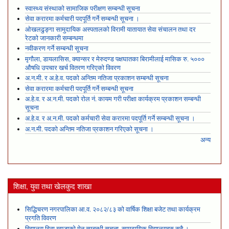
स्वास्थ्य संस्थाको सामाजिक परीक्षण सम्बन्धी सूचना
सेवा करारमा कर्मचारी पदपूर्ति गर्ने सम्बन्धी सूचना ।
ओखलढुङ्गा सामुदायिक अस्पतालको विरामी यातायात सेवा संचालन तथा दर
रेटको जानकारी सम्बन्धमा
नवीकरण गर्ने सम्बन्धी सूचना
मृगौला, डायलासिस, क्यान्सर र मेरुदण्ड पक्षघातका बिरामीलाई मासिक रु. ५०००
औषधि उपचार खर्च वितरण गरिएको विवरण
अ.न.मी. र अ.हे.व. पदको अन्तिम नतिजा प्रकाशन सम्बन्धी सूचना
सेवा करारमा कर्मचारी पदपूर्ति गर्ने सम्बन्धी सूचना
अ.हे.व. र अ.न.मी. पदको रोल नं. कायम गरी परीक्षा कार्यक्रम प्रकाशन सम्बन्धी
सूचना
अ.हे.व. र अ.न.मी. पदको कर्मचारी सेवा करारमा पदपूर्ति गर्ने सम्बन्धी सूचना ।
अ.न.मी. पदको अन्तिम नतिजा प्रकाशन गरिएको सूचना ।
अन्य
शिक्षा, युवा तथा खेलकुद शाखा
सिद्धिचरण नगरपालिका आ.व. २०८२/८३ को वार्षिक शिक्षा बजेट तथा कार्यक्रम
प्रगति विवरण
विद्यालय दिवा खाजाको मेनु सम्बन्धी सूचना, सामुदायिक विद्यालयहरु सबै ।