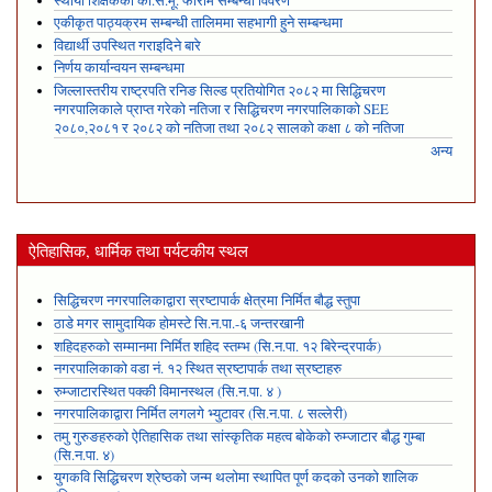
स्थायी शिक्षकको का.स.मू. फाराम सम्बन्धी विवरण
एकीकृत पाठ्यक्रम सम्बन्धी तालिममा सहभागी हुने सम्बन्धमा
विद्यार्थी उपस्थित गराइदिने बारे
निर्णय कार्यान्वयन सम्बन्धमा
जिल्लास्तरीय राष्ट्रपति रनिङ सिल्ड प्रतियोगित २०८२ मा सिद्धिचरण
नगरपालिकाले प्राप्त गरेकाे नतिजा र सिद्धिचरण नगरपालिकाको SEE
२०८०,२०८१ र २०८२ को नतिजा तथा २०८२ सालको कक्षा ८ को नतिजा
अन्य
ऐतिहासिक, धार्मिक तथा पर्यटकीय स्थल
सिद्धिचरण नगरपालिकाद्वारा स्रष्टापार्क क्षेत्रमा निर्मित बौद्ध स्तुपा
ठाडे मगर सामुदायिक होमस्टे सि.न.पा.-६ जन्तरखानी
शहिदहरुको सम्मानमा निर्मित शहिद स्तम्भ (सि.न.पा. १२ बिरेन्द्रपार्क)
नगरपालिकाको वडा नं. १२ स्थित स्रष्टापार्क तथा स्रष्टाहरु
रुम्जाटारस्थित पक्की विमानस्थल (सि.न.पा. ४ )
नगरपालिकाद्वारा निर्मित लगलगे भ्युटावर (सि.न.पा. ८ सल्लेरी)
तमु गुरुङहरुको ऐतिहासिक तथा सांस्कृतिक महत्व बोकेको रुम्जाटार बौद्ध गुम्बा
(सि.न.पा. ४)
युगकवि सिद्धिचरण श्रेष्ठको जन्म थलोमा स्थापित पूर्ण कदको उनको शालिक