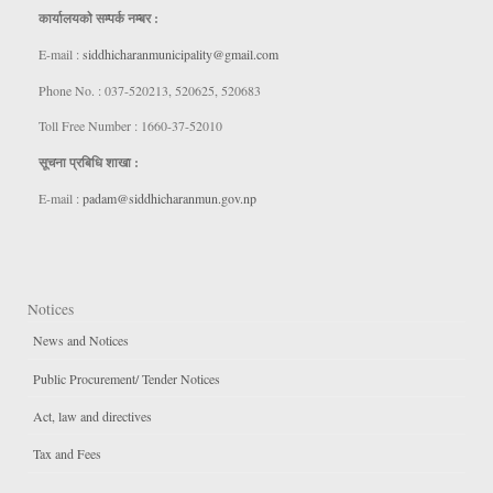
कार्यालयकाे सम्पर्क नम्बर :
E-mail :
siddhicharanmunicipality@gmail.com
Phone No. : 037-520213, 520625, 520683
Toll Free Number : 1660-37-52010
सूचना प्रबिधि शाखा :
E-mail :
padam@siddhicharanmun.gov.np
Notices
News and Notices
Public Procurement/ Tender Notices
Act, law and directives
Tax and Fees