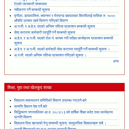
रेटको जानकारी सम्बन्धमा
नवीकरण गर्ने सम्बन्धी सूचना
मृगौला, डायलासिस, क्यान्सर र मेरुदण्ड पक्षघातका बिरामीलाई मासिक रु. ५०००
औषधि उपचार खर्च वितरण गरिएको विवरण
अ.न.मी. र अ.हे.व. पदको अन्तिम नतिजा प्रकाशन सम्बन्धी सूचना
सेवा करारमा कर्मचारी पदपूर्ति गर्ने सम्बन्धी सूचना
अ.हे.व. र अ.न.मी. पदको रोल नं. कायम गरी परीक्षा कार्यक्रम प्रकाशन सम्बन्धी
सूचना
अ.हे.व. र अ.न.मी. पदको कर्मचारी सेवा करारमा पदपूर्ति गर्ने सम्बन्धी सूचना ।
अ.न.मी. पदको अन्तिम नतिजा प्रकाशन गरिएको सूचना ।
अन्य
शिक्षा, युवा तथा खेलकुद शाखा
विद्यालय व्यवस्थापन समितिको विवरण उपलब्ध गराउने बारे
सम्पत्ति विवरण पेश गर्ने बारे
सिद्धिचरण नगरपालिका आ.व. २०८२/८३ को वार्षिक शिक्षा बजेट तथा कार्यक्रम
प्रगति विवरण
विद्यालय दिवा खाजाको मेनु सम्बन्धी सूचना, सामुदायिक विद्यालयहरु सबै ।