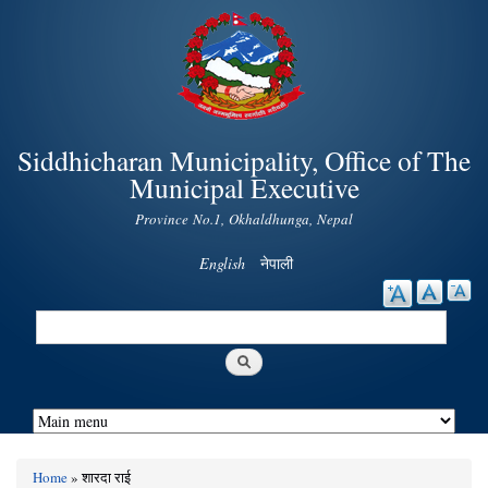
Skip to
main
content
Siddhicharan Municipality, Office of The
Municipal Executive
Province No.1, Okhaldhunga, Nepal
English
नेपाली
Search
Search form
Home
» शारदा राई