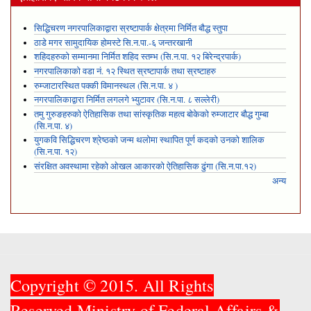
सिद्धिचरण नगरपालिकाद्वारा स्रष्टापार्क क्षेत्रमा निर्मित बौद्ध स्तुपा
ठाडे मगर सामुदायिक होमस्टे सि.न.पा.-६ जन्तरखानी
शहिदहरुको सम्मानमा निर्मित शहिद स्तम्भ (सि.न.पा. १२ बिरेन्द्रपार्क)
नगरपालिकाको वडा नं. १२ स्थित स्रष्टापार्क तथा स्रष्टाहरु
रुम्जाटारस्थित पक्की विमानस्थल (सि.न.पा. ४ )
नगरपालिकाद्वारा निर्मित लगलगे भ्युटावर (सि.न.पा. ८ सल्लेरी)
तमु गुरुङहरुको ऐतिहासिक तथा सांस्कृतिक महत्व बोकेको रुम्जाटार बौद्ध गुम्बा
(सि.न.पा. ४)
युगकवि सिद्धिचरण श्रेष्ठको जन्म थलोमा स्थापित पूर्ण कदको उनको शालिक
(सि.न.पा. १२)
संरक्षित अवस्थामा रहेको ओखल आकारको ऐतिहासिक ढुंगा (सि.न.पा.१२)
अन्य
Copyright © 2015. All Rights
Reserved.Ministry of Federal Affairs &