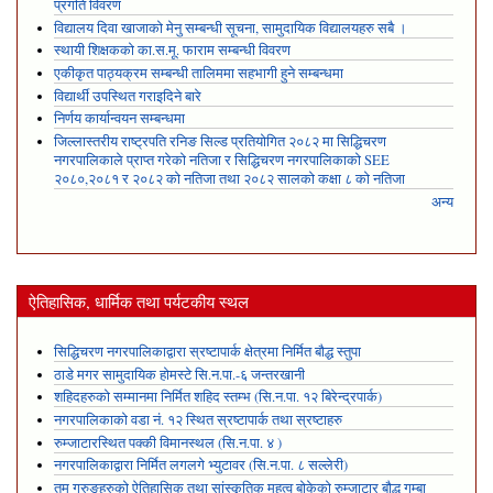
प्रगति विवरण
विद्यालय दिवा खाजाको मेनु सम्बन्धी सूचना, सामुदायिक विद्यालयहरु सबै ।
स्थायी शिक्षकको का.स.मू. फाराम सम्बन्धी विवरण
एकीकृत पाठ्यक्रम सम्बन्धी तालिममा सहभागी हुने सम्बन्धमा
विद्यार्थी उपस्थित गराइदिने बारे
निर्णय कार्यान्वयन सम्बन्धमा
जिल्लास्तरीय राष्ट्रपति रनिङ सिल्ड प्रतियोगित २०८२ मा सिद्धिचरण
नगरपालिकाले प्राप्त गरेकाे नतिजा र सिद्धिचरण नगरपालिकाको SEE
२०८०,२०८१ र २०८२ को नतिजा तथा २०८२ सालको कक्षा ८ को नतिजा
अन्य
ऐतिहासिक, धार्मिक तथा पर्यटकीय स्थल
सिद्धिचरण नगरपालिकाद्वारा स्रष्टापार्क क्षेत्रमा निर्मित बौद्ध स्तुपा
ठाडे मगर सामुदायिक होमस्टे सि.न.पा.-६ जन्तरखानी
शहिदहरुको सम्मानमा निर्मित शहिद स्तम्भ (सि.न.पा. १२ बिरेन्द्रपार्क)
नगरपालिकाको वडा नं. १२ स्थित स्रष्टापार्क तथा स्रष्टाहरु
रुम्जाटारस्थित पक्की विमानस्थल (सि.न.पा. ४ )
नगरपालिकाद्वारा निर्मित लगलगे भ्युटावर (सि.न.पा. ८ सल्लेरी)
तमु गुरुङहरुको ऐतिहासिक तथा सांस्कृतिक महत्व बोकेको रुम्जाटार बौद्ध गुम्बा