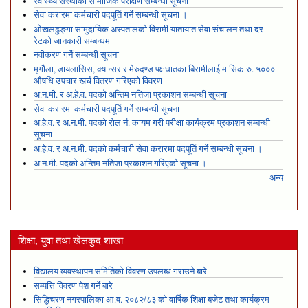
स्वास्थ्य संस्थाको सामाजिक परीक्षण सम्बन्धी सूचना
सेवा करारमा कर्मचारी पदपूर्ति गर्ने सम्बन्धी सूचना ।
ओखलढुङ्गा सामुदायिक अस्पतालको विरामी यातायात सेवा संचालन तथा दर
रेटको जानकारी सम्बन्धमा
नवीकरण गर्ने सम्बन्धी सूचना
मृगौला, डायलासिस, क्यान्सर र मेरुदण्ड पक्षघातका बिरामीलाई मासिक रु. ५०००
औषधि उपचार खर्च वितरण गरिएको विवरण
अ.न.मी. र अ.हे.व. पदको अन्तिम नतिजा प्रकाशन सम्बन्धी सूचना
सेवा करारमा कर्मचारी पदपूर्ति गर्ने सम्बन्धी सूचना
अ.हे.व. र अ.न.मी. पदको रोल नं. कायम गरी परीक्षा कार्यक्रम प्रकाशन सम्बन्धी
सूचना
अ.हे.व. र अ.न.मी. पदको कर्मचारी सेवा करारमा पदपूर्ति गर्ने सम्बन्धी सूचना ।
अ.न.मी. पदको अन्तिम नतिजा प्रकाशन गरिएको सूचना ।
अन्य
शिक्षा, युवा तथा खेलकुद शाखा
विद्यालय व्यवस्थापन समितिको विवरण उपलब्ध गराउने बारे
सम्पत्ति विवरण पेश गर्ने बारे
सिद्धिचरण नगरपालिका आ.व. २०८२/८३ को वार्षिक शिक्षा बजेट तथा कार्यक्रम