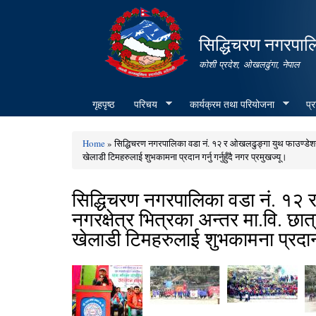
सिद्धिचरण नगरपाल
कोशी प्रदेश, ओखलढुंगा, नेपाल
गृहपृष्ठ
परिचय
कार्यक्रम तथा परियोजना
प्
Home
» सिद्धिचरण नगरपालिका वडा नं. १२ र ओखलढुङ्गा युथ फाउण्डेशनद्
You are here
खेलाडी टिमहरुलाई शुभकामना प्रदान गर्नु गर्नुहुँदै नगर प्रमुखज्यू।
सिद्धिचरण नगरपालिका वडा नं. १२ 
नगरक्षेत्र भित्रका अन्तर मा.वि. छ
खेलाडी टिमहरुलाई शुभकामना प्रदान गर