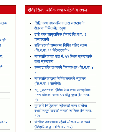
ऐतिहासिक, धार्मिक तथा पर्यटकीय स्थल
पलब्ध
सिद्धिचरण नगरपालिकाद्वारा स्रष्टापार्क
क्षेत्रमा निर्मित बौद्ध स्तुपा
ठाडे मगर सामुदायिक होमस्टे सि.न.पा.-६
जन्तरखानी
३ को
ि
शहिदहरुको सम्मानमा निर्मित शहिद स्तम्भ
(सि.न.पा. १२ बिरेन्द्रपार्क)
ना,
नगरपालिकाको वडा नं. १२ स्थित स्रष्टापार्क
तथा स्रष्टाहरु
धी
रुम्जाटारस्थित पक्की विमानस्थल (सि.न.पा. ४
)
नगरपालिकाद्वारा निर्मित लगलगे भ्युटावर
(सि.न.पा. ८ सल्लेरी)
तमु गुरुङहरुको ऐतिहासिक तथा सांस्कृतिक
महत्व बोकेको रुम्जाटार बौद्ध गुम्बा (सि.न.पा.
४)
युगकवि सिद्धिचरण श्रेष्ठको जन्म थलोमा
स्थापित पूर्ण कदको उनको शालिक (सि.न.पा.
१२)
 २०८२
संरक्षित अवस्थामा रहेको ओखल आकारको
ऐतिहासिक ढुंगा (सि.न.पा.१२)