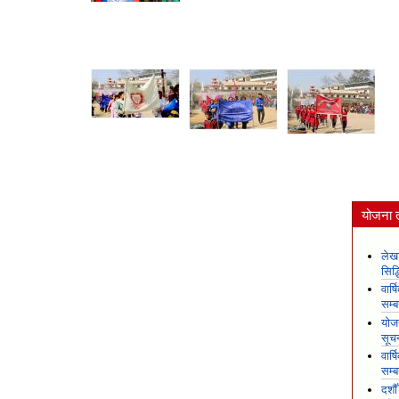
योजना 
लेखा
सिद
वार्
सम्ब
योजन
सूच
वार्
सम्ब
दशौ