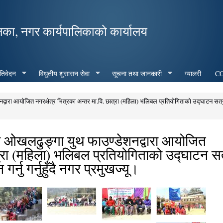
Skip to
main
िका, नगर कार्यपालिकाको कार्यालय
content
रतिवेदन
विधुतीय शुसासन सेवा
सूचना तथा जानकारी
ग्यालरी
CO
वारा आयोजित नगरक्षेत्र भित्रका अन्तर मा.वि. छात्रा (महिला) भलिबल प्रतियोगिताको उद्घाटन सत्
र ओखलढुङ्गा युथ फाउण्डेशनद्वारा आयोजित
ात्रा (महिला) भलिबल प्रतियोगिताको उद्घाटन स
्नु गर्नुहुँदै नगर प्रमुखज्यू।