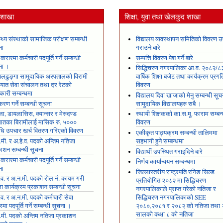
य शाखा
शिक्षा, युवा तथा खेलकुद शाखा
स्थ्य संस्थाको सामाजिक परीक्षण सम्बन्धी
विद्यालय व्यवस्थापन समितिको विवरण उ
ना
गराउने बारे
 करारमा कर्मचारी पदपूर्ति गर्ने सम्बन्धी
सम्पत्ति विवरण पेश गर्ने बारे
ना ।
सिद्धिचरण नगरपालिका आ.व. २०८२/८
ढुङ्गा सामुदायिक अस्पतालको विरामी
वार्षिक शिक्षा बजेट तथा कार्यक्रम प्रगत
ायात सेवा संचालन तथा दर रेटको
विवरण
कारी सम्बन्धमा
विद्यालय दिवा खाजाको मेनु सम्बन्धी सूच
रण गर्ने सम्बन्धी सूचना
सामुदायिक विद्यालयहरु सबै ।
ला, डायलासिस, क्यान्सर र मेरुदण्ड
स्थायी शिक्षकको का.स.मू. फाराम सम्बन्
षघातका बिरामीलाई मासिक रु. ५०००
विवरण
ि उपचार खर्च वितरण गरिएको विवरण
एकीकृत पाठ्यक्रम सम्बन्धी तालिममा
मी. र अ.हे.व. पदको अन्तिम नतिजा
सहभागी हुने सम्बन्धमा
ाशन सम्बन्धी सूचना
विद्यार्थी उपस्थित गराइदिने बारे
 करारमा कर्मचारी पदपूर्ति गर्ने सम्बन्धी
निर्णय कार्यान्वयन सम्बन्धमा
ना
जिल्लास्तरीय राष्ट्रपति रनिङ सिल्ड
.व. र अ.न.मी. पदको रोल नं. कायम गरी
प्रतियोगित २०८२ मा सिद्धिचरण
्षा कार्यक्रम प्रकाशन सम्बन्धी सूचना
नगरपालिकाले प्राप्त गरेकाे नतिजा र
.व. र अ.न.मी. पदको कर्मचारी सेवा
सिद्धिचरण नगरपालिकाको SEE
मा पदपूर्ति गर्ने सम्बन्धी सूचना ।
२०८०,२०८१ र २०८२ को नतिजा तथा
सालको कक्षा ८ को नतिजा
.मी. पदको अन्तिम नतिजा प्रकाशन