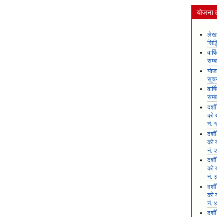
योजना 
लेखा
सिद
वार्
सम्ब
योजन
सूच
वार्
सम्ब
दशौ
को य
नं. 
दशौ
को य
नं. 
दशौ
को य
नं. 
दशौ
को य
नं. 
दशौ