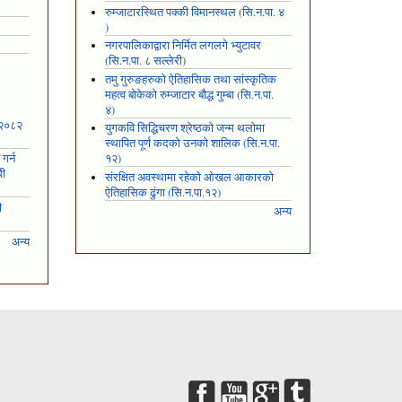
रुम्जाटारस्थित पक्की विमानस्थल (सि.न.पा. ४
)
नगरपालिकाद्वारा निर्मित लगलगे भ्युटावर
(सि.न.पा. ८ सल्लेरी)
तमु गुरुङहरुको ऐतिहासिक तथा सांस्कृतिक
महत्व बोकेको रुम्जाटार बौद्ध गुम्बा (सि.न.पा.
४)
 २०८२
युगकवि सिद्धिचरण श्रेष्ठको जन्म थलोमा
स्थापित पूर्ण कदको उनको शालिक (सि.न.पा.
गर्न
१२)
धी
संरक्षित अवस्थामा रहेको ओखल आकारको
ऐतिहासिक ढुंगा (सि.न.पा.१२)
ी
अन्य
अन्य