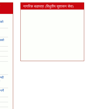
न
नागरिक बडापत्र (विधुतीय सुशासन सेवा)
यको
शयको
न्धी
ो
र्ने