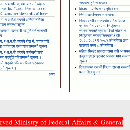
सहभागी हुने सम्बन्धमा
ला, डायलासिस, क्यान्सर र मेरुदण्ड
षघातका बिरामीलाई मासिक रु. ५०००
विद्यार्थी उपस्थित गराइदिने बारे
ि उपचार खर्च वितरण गरिएको विवरण
निर्णय कार्यान्वयन सम्बन्धमा
मी. र अ.हे.व. पदको अन्तिम नतिजा
जिल्लास्तरीय राष्ट्रपति रनिङ सिल्ड
ाशन सम्बन्धी सूचना
प्रतियोगित २०८२ मा सिद्धिचरण
 करारमा कर्मचारी पदपूर्ति गर्ने सम्बन्धी
नगरपालिकाले प्राप्त गरेकाे नतिजा र
ना
सिद्धिचरण नगरपालिकाको SEE
२०८०,२०८१ र २०८२ को नतिजा तथा
.व. र अ.न.मी. पदको रोल नं. कायम गरी
सालको कक्षा ८ को नतिजा
्षा कार्यक्रम प्रकाशन सम्बन्धी सूचना
महिला फिडर छात्रावासमा बसी अध्ययन 
.व. र अ.न.मी. पदको कर्मचारी सेवा
इच्छुक छात्राहरुबाट आवेदन माग सम्बन्
मा पदपूर्ति गर्ने सम्बन्धी सूचना ।
सूचना
.मी. पदको अन्तिम नतिजा प्रकाशन
रिक्त पदमा स्थायी शिक्षक सरुवा सम्बन्ध
एको सूचना ।
प्रकाशित सूचना
अन्य
rved.Ministry of Federal Affairs & General