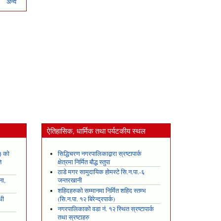
अन्य
ऐतिहासिक, धार्मिक तथा पर्यटकीय स्थल
३ को
सिद्धिचरण नगरपालिकाद्वारा स्रष्टापार्क
ि
क्षेत्रमा निर्मित बौद्ध स्तुपा
ठाडे मगर सामुदायिक होमस्टे सि.न.पा.-६
ना,
जन्तरखानी
शहिदहरुको सम्मानमा निर्मित शहिद स्तम्भ
धी
(सि.न.पा. १२ बिरेन्द्रपार्क)
नगरपालिकाको वडा नं. १२ स्थित स्रष्टापार्क
तथा स्रष्टाहरु