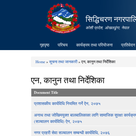
सिद्धिचरण नगरपाल
कोशी प्रदेश, ओखलढुंगा, नेपाल
गृहपृष्ठ
परिचय
कार्यक्रम तथा परियोजना
प्रतिवेदन
Home
»
सूचना तथा जानकारी
» एन, कानुन तथा निर्देशिका
You are here
एन, कानुन तथा निर्देशिका
Document Title
प्रशासकीय कार्यविधि नियमित गर्ने ऐन, २०७५
अनाथ तथा जोखिमयुक्त बालबालिकाका लागि सामाजिक सुरक्षा कार्यक्र
(सञ्चालन कार्यविधि) ऐन, २०७५
नगर प्रहरी सेवा सञ्चालन सम्बन्धी कार्यविधि, २०७६