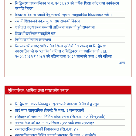
सिद्धिचरण नगरपालिका आ.व. २०८२/८३ को वार्षिक शिक्षा बजेट तथा कार्यक्रम
प्रगति विवरण
विद्यालय दिवा खाजाको मेनु सम्बन्धी सूचना, सामुदायिक विद्यालयहरु सबै ।
स्थायी शिक्षकको का.स.मू. फाराम सम्बन्धी विवरण
एकीकृत पाठ्यक्रम सम्बन्धी तालिममा सहभागी हुने सम्बन्धमा
विद्यार्थी उपस्थित गराइदिने बारे
निर्णय कार्यान्वयन सम्बन्धमा
जिल्लास्तरीय राष्ट्रपति रनिङ सिल्ड प्रतियोगित २०८२ मा सिद्धिचरण
नगरपालिकाले प्राप्त गरेकाे नतिजा र सिद्धिचरण नगरपालिकाको SEE
२०८०,२०८१ र २०८२ को नतिजा तथा २०८२ सालको कक्षा ८ को नतिजा
अन्य
ऐतिहासिक, धार्मिक तथा पर्यटकीय स्थल
सिद्धिचरण नगरपालिकाद्वारा स्रष्टापार्क क्षेत्रमा निर्मित बौद्ध स्तुपा
ठाडे मगर सामुदायिक होमस्टे सि.न.पा.-६ जन्तरखानी
शहिदहरुको सम्मानमा निर्मित शहिद स्तम्भ (सि.न.पा. १२ बिरेन्द्रपार्क)
नगरपालिकाको वडा नं. १२ स्थित स्रष्टापार्क तथा स्रष्टाहरु
रुम्जाटारस्थित पक्की विमानस्थल (सि.न.पा. ४ )
नगरपालिकाद्वारा निर्मित लगलगे भ्युटावर (सि.न.पा. ८ सल्लेरी)