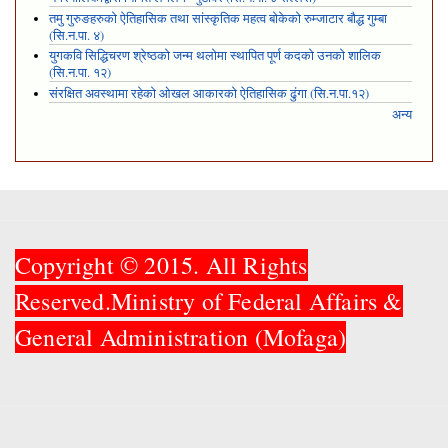
तमु गुरुङहरुको ऐतिहासिक तथा सांस्कृतिक महत्व बोकेको रुम्जाटार बौद्ध गुम्बा
(सि.न.पा. ४)
युगकवि सिद्धिचरण श्रेष्ठको जन्म थलोमा स्थापित पूर्ण कदको उनको शालिक
(सि.न.पा. १२)
संरक्षित अवस्थामा रहेको ओखल आकारको ऐतिहासिक ढुंगा (सि.न.पा.१२)
अन्य
Copyright © 2015. All Rights
Reserved.Ministry of Federal Affairs &
General Administration (Mofaga)