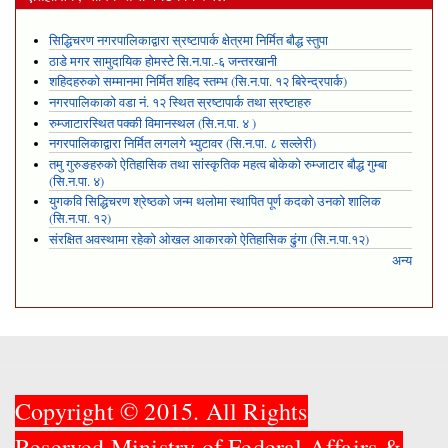
सिद्धिचरण नगरपालिकाद्वारा स्रष्टापार्क क्षेत्रमा निर्मित बौद्ध स्तुपा
ठाडे मगर सामुदायिक होमस्टे सि.न.पा.-६ जन्तरखानी
शहिदहरुको सम्मानमा निर्मित शहिद स्तम्भ (सि.न.पा. १२ बिरेन्द्रपार्क)
नगरपालिकाको वडा नं. १२ स्थित स्रष्टापार्क तथा स्रष्टाहरु
रुम्जाटारस्थित पक्की विमानस्थल (सि.न.पा. ४ )
नगरपालिकाद्वारा निर्मित लगलगे भ्युटावर (सि.न.पा. ८ सल्लेरी)
तमु गुरुङहरुको ऐतिहासिक तथा सांस्कृतिक महत्व बोकेको रुम्जाटार बौद्ध गुम्बा
(सि.न.पा. ४)
युगकवि सिद्धिचरण श्रेष्ठको जन्म थलोमा स्थापित पूर्ण कदको उनको शालिक
(सि.न.पा. १२)
संरक्षित अवस्थामा रहेको ओखल आकारको ऐतिहासिक ढुंगा (सि.न.पा.१२)
अन्य
Copyright © 2015. All Rights
Reserved.Ministry of Federal Affairs &