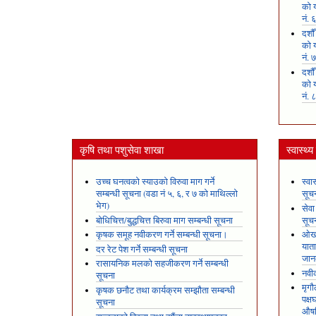
को य
नं. 
दशौ
को य
नं. 
दशौ
को य
नं. 
कृषि तथा पशुसेवा शाखा
स्वास्थ्
उच्च घनत्वको स्याउको विरुवा माग गर्ने
स्वा
सम्बन्धी सूचना (वडा नं ५, ६, र ७ को माथिल्लो
सूच
भेग)
सेवा
बोधिचित्त/बुद्धचित्त बिरुवा माग सम्बन्धी सूचना
सूच
कृषक समूह नवीकरण गर्ने सम्बन्धी सूचना।
ओखल
यात
दर रेट पेश गर्ने सम्बन्धी सूचना
जान
रासायनिक मलको सहजीकरण गर्ने सम्बन्धी
नवीक
सूचना
मृगौ
कृषक छनौट तथा कार्यक्रम सम्झौता सम्बन्धी
पक्
सूचना
औषध