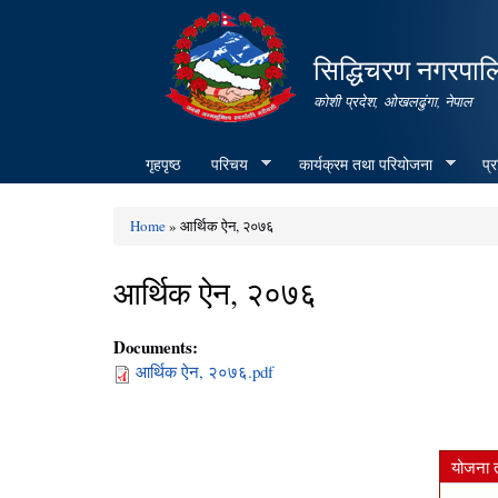
सिद्धिचरण नगरपाल
कोशी प्रदेश, ओखलढुंगा, नेपाल
गृहपृष्ठ
परिचय
कार्यक्रम तथा परियोजना
प्
Home
» आर्थिक ऐन, २०७६
You are here
आर्थिक ऐन, २०७६
Documents:
आर्थिक ऐन, २०७६.pdf
योजना 