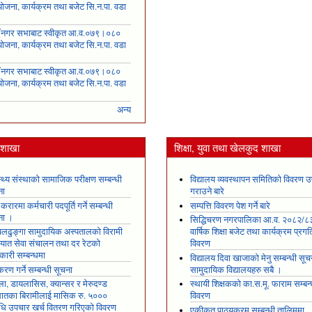
ोजना, कार्यक्रम तथा बजेट सि.न.पा. वडा
६
ँ नगर सभाबाट स्वीकृत आ.व.०७९।०८०
ोजना, कार्यक्रम तथा बजेट सि.न.पा. वडा
७
ँ नगर सभाबाट स्वीकृत आ.व.०७९।०८०
ोजना, कार्यक्रम तथा बजेट सि.न.पा. वडा
८
अन्य
य शाखा
शिक्षा, युवा तथा खेलकुद शाखा
स्थ्य संस्थाको सामाजिक परीक्षण सम्बन्धी
विद्यालय व्यवस्थापन समितिको विवरण उ
ना
गराउने बारे
 करारमा कर्मचारी पदपूर्ति गर्ने सम्बन्धी
सम्पत्ति विवरण पेश गर्ने बारे
ना ।
सिद्धिचरण नगरपालिका आ.व. २०८२/८
ढुङ्गा सामुदायिक अस्पतालको विरामी
वार्षिक शिक्षा बजेट तथा कार्यक्रम प्रगत
ायात सेवा संचालन तथा दर रेटको
विवरण
कारी सम्बन्धमा
विद्यालय दिवा खाजाको मेनु सम्बन्धी सूच
रण गर्ने सम्बन्धी सूचना
सामुदायिक विद्यालयहरु सबै ।
ला, डायलासिस, क्यान्सर र मेरुदण्ड
स्थायी शिक्षकको का.स.मू. फाराम सम्बन्
षघातका बिरामीलाई मासिक रु. ५०००
विवरण
ि उपचार खर्च वितरण गरिएको विवरण
एकीकृत पाठ्यक्रम सम्बन्धी तालिममा