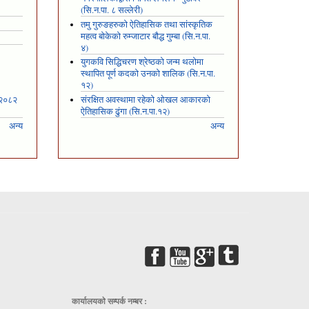
(सि.न.पा. ८ सल्लेरी)
तमु गुरुङहरुको ऐतिहासिक तथा सांस्कृतिक
महत्व बोकेको रुम्जाटार बौद्ध गुम्बा (सि.न.पा.
४)
युगकवि सिद्धिचरण श्रेष्ठको जन्म थलोमा
स्थापित पूर्ण कदको उनको शालिक (सि.न.पा.
१२)
 २०८२
संरक्षित अवस्थामा रहेको ओखल आकारको
ऐतिहासिक ढुंगा (सि.न.पा.१२)
अन्य
अन्य
कार्यालयकाे सम्पर्क नम्बर :