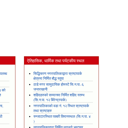
ऐतिहासिक, धार्मिक तथा पर्यटकीय स्थल
पलब्ध
सिद्धिचरण नगरपालिकाद्वारा स्रष्टापार्क
क्षेत्रमा निर्मित बौद्ध स्तुपा
ठाडे मगर सामुदायिक होमस्टे सि.न.पा.-६
जन्तरखानी
३ को
ि
शहिदहरुको सम्मानमा निर्मित शहिद स्तम्भ
(सि.न.पा. १२ बिरेन्द्रपार्क)
ना,
नगरपालिकाको वडा नं. १२ स्थित स्रष्टापार्क
तथा स्रष्टाहरु
धी
रुम्जाटारस्थित पक्की विमानस्थल (सि.न.पा. ४
)
नगरपालिकाद्वारा निर्मित लगलगे भ्युटावर