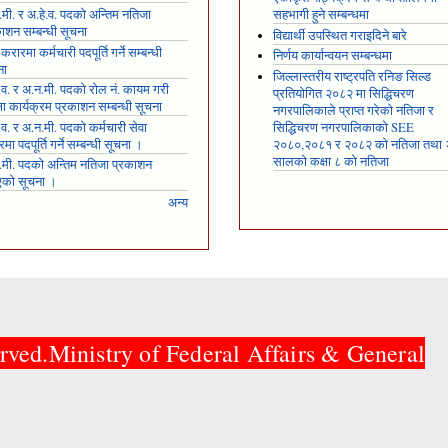
मी. र अ.हे.व. पदको अन्तिम नतिजा
सहभागी हुने सम्बन्धमा
ाशन सम्बन्धी सूचना
विद्यार्थी उपस्थित गराइदिने बारे
 करारमा कर्मचारी पदपूर्ति गर्ने सम्बन्धी
निर्णय कार्यान्वयन सम्बन्धमा
ना
जिल्लास्तरीय राष्ट्रपति रनिङ सिल्ड
.व. र अ.न.मी. पदको रोल नं. कायम गरी
प्रतियोगित २०८२ मा सिद्धिचरण
्षा कार्यक्रम प्रकाशन सम्बन्धी सूचना
नगरपालिकाले प्राप्त गरेकाे नतिजा र
.व. र अ.न.मी. पदको कर्मचारी सेवा
सिद्धिचरण नगरपालिकाको SEE
मा पदपूर्ति गर्ने सम्बन्धी सूचना ।
२०८०,२०८१ र २०८२ को नतिजा तथा
सालको कक्षा ८ को नतिजा
.मी. पदको अन्तिम नतिजा प्रकाशन
एको सूचना ।
अन्य
rved.Ministry of Federal Affairs & General