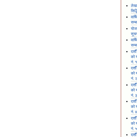
लेखा
सिद
वार्
सम्ब
योजन
सूच
वार्
सम्ब
दशौ
को य
नं. 
दशौ
को य
नं. 
दशौ
को य
नं. 
दशौ
को य
नं. 
दशौ
को य
नं. 
दशौ