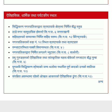
ऐतिहासिक, धार्मिक तथा पर्यटकीय स्थल
सिद्धिचरण नगरपालिकाद्वारा स्रष्टापार्क क्षेत्रमा निर्मित बौद्ध स्तुपा
ठाडे मगर सामुदायिक होमस्टे सि.न.पा.-६ जन्तरखानी
शहिदहरुको सम्मानमा निर्मित शहिद स्तम्भ (सि.न.पा. १२ बिरेन्द्रपार्क)
नगरपालिकाको वडा नं. १२ स्थित स्रष्टापार्क तथा स्रष्टाहरु
रुम्जाटारस्थित पक्की विमानस्थल (सि.न.पा. ४ )
नगरपालिकाद्वारा निर्मित लगलगे भ्युटावर (सि.न.पा. ८ सल्लेरी)
तमु गुरुङहरुको ऐतिहासिक तथा सांस्कृतिक महत्व बोकेको रुम्जाटार बौद्ध गुम्बा
(सि.न.पा. ४)
युगकवि सिद्धिचरण श्रेष्ठको जन्म थलोमा स्थापित पूर्ण कदको उनको शालिक
(सि.न.पा. १२)
संरक्षित अवस्थामा रहेको ओखल आकारको ऐतिहासिक ढुंगा (सि.न.पा.१२)
अन्य