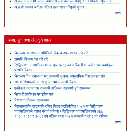
अ.हे.व. र अ.न.मी. पदको कर्मचारी सेवा करारमा पदपूर्ति गर्ने सम्बन्धी सूचना ।
अ.न.मी. पदको अन्तिम नतिजा प्रकाशन गरिएको सूचना ।
अन्य
शिक्षा, युवा तथा खेलकुद शाखा
विद्यालय व्यवस्थापन समितिको विवरण उपलब्ध गराउने बारे
सम्पत्ति विवरण पेश गर्ने बारे
सिद्धिचरण नगरपालिका आ.व. २०८२/८३ को वार्षिक शिक्षा बजेट तथा कार्यक्रम
प्रगति विवरण
विद्यालय दिवा खाजाको मेनु सम्बन्धी सूचना, सामुदायिक विद्यालयहरु सबै ।
स्थायी शिक्षकको का.स.मू. फाराम सम्बन्धी विवरण
एकीकृत पाठ्यक्रम सम्बन्धी तालिममा सहभागी हुने सम्बन्धमा
विद्यार्थी उपस्थित गराइदिने बारे
निर्णय कार्यान्वयन सम्बन्धमा
जिल्लास्तरीय राष्ट्रपति रनिङ सिल्ड प्रतियोगित २०८२ मा सिद्धिचरण
नगरपालिकाले प्राप्त गरेकाे नतिजा र सिद्धिचरण नगरपालिकाको SEE
२०८०,२०८१ र २०८२ को नतिजा तथा २०८२ सालको कक्षा ८ को नतिजा
अन्य