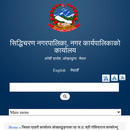
Skip to
main
content
सिद्धिचरण नगरपालिका, नगर कार्यपालिकाको
कार्यालय
कोशी प्रदेश, ओखलढुंगा, नेपाल
English
नेपाली
Search
Search form
Home
» जिल्ला प्रहरी कार्यालय ओखलढुङ्गाका प्र.ना.उ. श्री गोविन्दराज काफ्लेज्यू