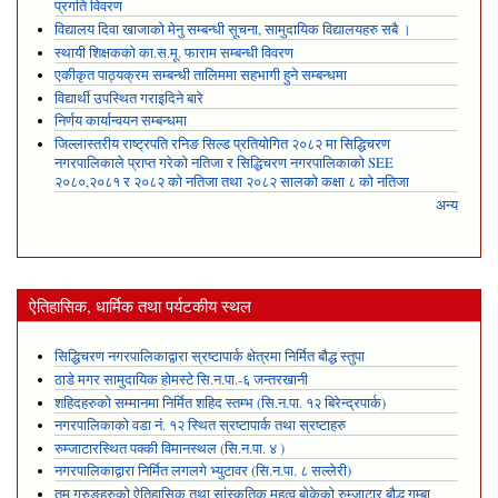
प्रगति विवरण
विद्यालय दिवा खाजाको मेनु सम्बन्धी सूचना, सामुदायिक विद्यालयहरु सबै ।
स्थायी शिक्षकको का.स.मू. फाराम सम्बन्धी विवरण
एकीकृत पाठ्यक्रम सम्बन्धी तालिममा सहभागी हुने सम्बन्धमा
विद्यार्थी उपस्थित गराइदिने बारे
निर्णय कार्यान्वयन सम्बन्धमा
जिल्लास्तरीय राष्ट्रपति रनिङ सिल्ड प्रतियोगित २०८२ मा सिद्धिचरण
नगरपालिकाले प्राप्त गरेकाे नतिजा र सिद्धिचरण नगरपालिकाको SEE
२०८०,२०८१ र २०८२ को नतिजा तथा २०८२ सालको कक्षा ८ को नतिजा
अन्य
ऐतिहासिक, धार्मिक तथा पर्यटकीय स्थल
सिद्धिचरण नगरपालिकाद्वारा स्रष्टापार्क क्षेत्रमा निर्मित बौद्ध स्तुपा
ठाडे मगर सामुदायिक होमस्टे सि.न.पा.-६ जन्तरखानी
शहिदहरुको सम्मानमा निर्मित शहिद स्तम्भ (सि.न.पा. १२ बिरेन्द्रपार्क)
नगरपालिकाको वडा नं. १२ स्थित स्रष्टापार्क तथा स्रष्टाहरु
रुम्जाटारस्थित पक्की विमानस्थल (सि.न.पा. ४ )
नगरपालिकाद्वारा निर्मित लगलगे भ्युटावर (सि.न.पा. ८ सल्लेरी)
तमु गुरुङहरुको ऐतिहासिक तथा सांस्कृतिक महत्व बोकेको रुम्जाटार बौद्ध गुम्बा