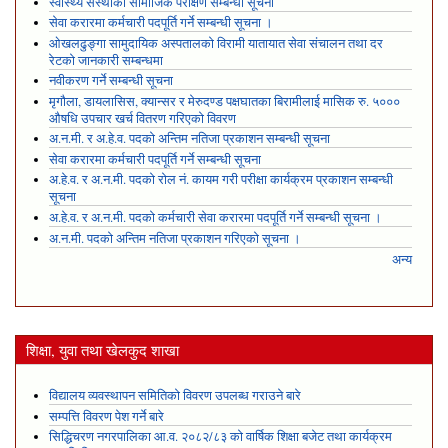
स्वास्थ्य संस्थाको सामाजिक परीक्षण सम्बन्धी सूचना
सेवा करारमा कर्मचारी पदपूर्ति गर्ने सम्बन्धी सूचना ।
ओखलढुङ्गा सामुदायिक अस्पतालको विरामी यातायात सेवा संचालन तथा दर
रेटको जानकारी सम्बन्धमा
नवीकरण गर्ने सम्बन्धी सूचना
मृगौला, डायलासिस, क्यान्सर र मेरुदण्ड पक्षघातका बिरामीलाई मासिक रु. ५०००
औषधि उपचार खर्च वितरण गरिएको विवरण
अ.न.मी. र अ.हे.व. पदको अन्तिम नतिजा प्रकाशन सम्बन्धी सूचना
सेवा करारमा कर्मचारी पदपूर्ति गर्ने सम्बन्धी सूचना
अ.हे.व. र अ.न.मी. पदको रोल नं. कायम गरी परीक्षा कार्यक्रम प्रकाशन सम्बन्धी
सूचना
अ.हे.व. र अ.न.मी. पदको कर्मचारी सेवा करारमा पदपूर्ति गर्ने सम्बन्धी सूचना ।
अ.न.मी. पदको अन्तिम नतिजा प्रकाशन गरिएको सूचना ।
अन्य
शिक्षा, युवा तथा खेलकुद शाखा
विद्यालय व्यवस्थापन समितिको विवरण उपलब्ध गराउने बारे
सम्पत्ति विवरण पेश गर्ने बारे
सिद्धिचरण नगरपालिका आ.व. २०८२/८३ को वार्षिक शिक्षा बजेट तथा कार्यक्रम