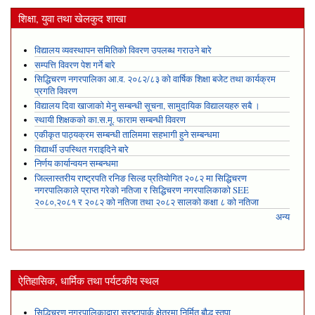
शिक्षा, युवा तथा खेलकुद शाखा
विद्यालय व्यवस्थापन समितिको विवरण उपलब्ध गराउने बारे
सम्पत्ति विवरण पेश गर्ने बारे
सिद्धिचरण नगरपालिका आ.व. २०८२/८३ को वार्षिक शिक्षा बजेट तथा कार्यक्रम
प्रगति विवरण
विद्यालय दिवा खाजाको मेनु सम्बन्धी सूचना, सामुदायिक विद्यालयहरु सबै ।
स्थायी शिक्षकको का.स.मू. फाराम सम्बन्धी विवरण
एकीकृत पाठ्यक्रम सम्बन्धी तालिममा सहभागी हुने सम्बन्धमा
विद्यार्थी उपस्थित गराइदिने बारे
निर्णय कार्यान्वयन सम्बन्धमा
जिल्लास्तरीय राष्ट्रपति रनिङ सिल्ड प्रतियोगित २०८२ मा सिद्धिचरण
नगरपालिकाले प्राप्त गरेकाे नतिजा र सिद्धिचरण नगरपालिकाको SEE
२०८०,२०८१ र २०८२ को नतिजा तथा २०८२ सालको कक्षा ८ को नतिजा
अन्य
ऐतिहासिक, धार्मिक तथा पर्यटकीय स्थल
सिद्धिचरण नगरपालिकाद्वारा स्रष्टापार्क क्षेत्रमा निर्मित बौद्ध स्तुपा