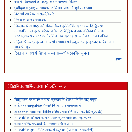
स्थायी शिक्षकको का.स.मू. फाराम सम्बन्धी विवरण
एकीकृत पाठ्यक्रम सम्बन्धी तालिममा सहभागी हुने सम्बन्धमा
विद्यार्थी उपस्थित गराइदिने बारे
निर्णय कार्यान्वयन सम्बन्धमा
जिल्लास्तरीय राष्ट्रपति रनिङ सिल्ड प्रतियोगित २०८२ मा सिद्धिचरण
नगरपालिकाले प्राप्त गरेकाे नतिजा र सिद्धिचरण नगरपालिकाको SEE
२०८०,२०८१ र २०८२ को नतिजा तथा २०८२ सालको कक्षा ८ को नतिजा
महिला फिडर छात्रावासमा बसी अध्ययन गर्न इच्छुक छात्राहरुबाट आवेदन माग
सम्बन्धी सूचना
रिक्त पदमा स्थायी शिक्षक सरुवा सम्बन्धी प्रकाशित सूचना
अन्य
ऐतिहासिक, धार्मिक तथा पर्यटकीय स्थल
सिद्धिचरण नगरपालिकाद्वारा स्रष्टापार्क क्षेत्रमा निर्मित बौद्ध स्तुपा
ठाडे मगर सामुदायिक होमस्टे सि.न.पा.-६ जन्तरखानी
शहिदहरुको सम्मानमा निर्मित शहिद स्तम्भ (सि.न.पा. १२ बिरेन्द्रपार्क)
नगरपालिकाको वडा नं. १२ स्थित स्रष्टापार्क तथा स्रष्टाहरु
रुम्जाटारस्थित पक्की विमानस्थल (सि.न.पा. ४ )
नगरपालिकाद्वारा निर्मित लगलगे भ्युटावर (सि.न.पा. ८ सल्लेरी)