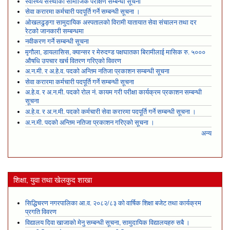
स्वास्थ्य संस्थाको सामाजिक परीक्षण सम्बन्धी सूचना
सेवा करारमा कर्मचारी पदपूर्ति गर्ने सम्बन्धी सूचना ।
ओखलढुङ्गा सामुदायिक अस्पतालको विरामी यातायात सेवा संचालन तथा दर
रेटको जानकारी सम्बन्धमा
नवीकरण गर्ने सम्बन्धी सूचना
मृगौला, डायलासिस, क्यान्सर र मेरुदण्ड पक्षघातका बिरामीलाई मासिक रु. ५०००
औषधि उपचार खर्च वितरण गरिएको विवरण
अ.न.मी. र अ.हे.व. पदको अन्तिम नतिजा प्रकाशन सम्बन्धी सूचना
सेवा करारमा कर्मचारी पदपूर्ति गर्ने सम्बन्धी सूचना
अ.हे.व. र अ.न.मी. पदको रोल नं. कायम गरी परीक्षा कार्यक्रम प्रकाशन सम्बन्धी
सूचना
अ.हे.व. र अ.न.मी. पदको कर्मचारी सेवा करारमा पदपूर्ति गर्ने सम्बन्धी सूचना ।
अ.न.मी. पदको अन्तिम नतिजा प्रकाशन गरिएको सूचना ।
अन्य
शिक्षा, युवा तथा खेलकुद शाखा
सिद्धिचरण नगरपालिका आ.व. २०८२/८३ को वार्षिक शिक्षा बजेट तथा कार्यक्रम
प्रगति विवरण
विद्यालय दिवा खाजाको मेनु सम्बन्धी सूचना, सामुदायिक विद्यालयहरु सबै ।