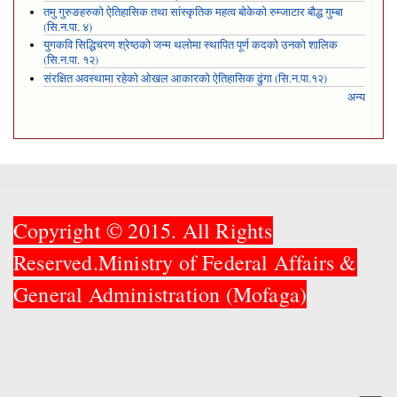
तमु गुरुङहरुको ऐतिहासिक तथा सांस्कृतिक महत्व बोकेको रुम्जाटार बौद्ध गुम्बा
(सि.न.पा. ४)
युगकवि सिद्धिचरण श्रेष्ठको जन्म थलोमा स्थापित पूर्ण कदको उनको शालिक
(सि.न.पा. १२)
संरक्षित अवस्थामा रहेको ओखल आकारको ऐतिहासिक ढुंगा (सि.न.पा.१२)
अन्य
Copyright © 2015. All Rights
Reserved.Ministry of Federal Affairs &
General Administration (Mofaga)