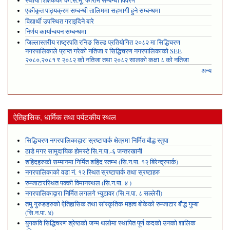
स्थायी शिक्षकको का.स.मू. फाराम सम्बन्धी विवरण
एकीकृत पाठ्यक्रम सम्बन्धी तालिममा सहभागी हुने सम्बन्धमा
विद्यार्थी उपस्थित गराइदिने बारे
निर्णय कार्यान्वयन सम्बन्धमा
जिल्लास्तरीय राष्ट्रपति रनिङ सिल्ड प्रतियोगित २०८२ मा सिद्धिचरण
नगरपालिकाले प्राप्त गरेकाे नतिजा र सिद्धिचरण नगरपालिकाको SEE
२०८०,२०८१ र २०८२ को नतिजा तथा २०८२ सालको कक्षा ८ को नतिजा
अन्य
ऐतिहासिक, धार्मिक तथा पर्यटकीय स्थल
सिद्धिचरण नगरपालिकाद्वारा स्रष्टापार्क क्षेत्रमा निर्मित बौद्ध स्तुपा
ठाडे मगर सामुदायिक होमस्टे सि.न.पा.-६ जन्तरखानी
शहिदहरुको सम्मानमा निर्मित शहिद स्तम्भ (सि.न.पा. १२ बिरेन्द्रपार्क)
नगरपालिकाको वडा नं. १२ स्थित स्रष्टापार्क तथा स्रष्टाहरु
रुम्जाटारस्थित पक्की विमानस्थल (सि.न.पा. ४ )
नगरपालिकाद्वारा निर्मित लगलगे भ्युटावर (सि.न.पा. ८ सल्लेरी)
तमु गुरुङहरुको ऐतिहासिक तथा सांस्कृतिक महत्व बोकेको रुम्जाटार बौद्ध गुम्बा
(सि.न.पा. ४)
युगकवि सिद्धिचरण श्रेष्ठको जन्म थलोमा स्थापित पूर्ण कदको उनको शालिक