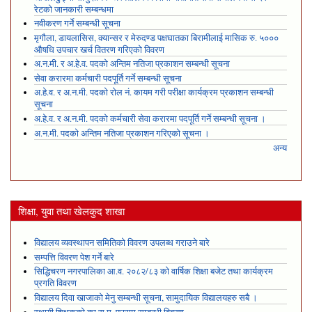
रेटको जानकारी सम्बन्धमा
नवीकरण गर्ने सम्बन्धी सूचना
मृगौला, डायलासिस, क्यान्सर र मेरुदण्ड पक्षघातका बिरामीलाई मासिक रु. ५०००
औषधि उपचार खर्च वितरण गरिएको विवरण
अ.न.मी. र अ.हे.व. पदको अन्तिम नतिजा प्रकाशन सम्बन्धी सूचना
सेवा करारमा कर्मचारी पदपूर्ति गर्ने सम्बन्धी सूचना
अ.हे.व. र अ.न.मी. पदको रोल नं. कायम गरी परीक्षा कार्यक्रम प्रकाशन सम्बन्धी
सूचना
अ.हे.व. र अ.न.मी. पदको कर्मचारी सेवा करारमा पदपूर्ति गर्ने सम्बन्धी सूचना ।
अ.न.मी. पदको अन्तिम नतिजा प्रकाशन गरिएको सूचना ।
अन्य
शिक्षा, युवा तथा खेलकुद शाखा
विद्यालय व्यवस्थापन समितिको विवरण उपलब्ध गराउने बारे
सम्पत्ति विवरण पेश गर्ने बारे
सिद्धिचरण नगरपालिका आ.व. २०८२/८३ को वार्षिक शिक्षा बजेट तथा कार्यक्रम
प्रगति विवरण
विद्यालय दिवा खाजाको मेनु सम्बन्धी सूचना, सामुदायिक विद्यालयहरु सबै ।