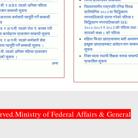
निर्णय कार्यान्वयन सम्बन्धमा
मी. र अ.हे.व. पदको अन्तिम नतिजा
जिल्लास्तरीय राष्ट्रपति रनिङ सिल्ड
ाशन सम्बन्धी सूचना
प्रतियोगित २०८२ मा सिद्धिचरण
 करारमा कर्मचारी पदपूर्ति गर्ने सम्बन्धी
नगरपालिकाले प्राप्त गरेकाे नतिजा र
ना
सिद्धिचरण नगरपालिकाको SEE
२०८०,२०८१ र २०८२ को नतिजा तथा
.व. र अ.न.मी. पदको रोल नं. कायम गरी
सालको कक्षा ८ को नतिजा
्षा कार्यक्रम प्रकाशन सम्बन्धी सूचना
महिला फिडर छात्रावासमा बसी अध्ययन 
.व. र अ.न.मी. पदको कर्मचारी सेवा
इच्छुक छात्राहरुबाट आवेदन माग सम्बन्
मा पदपूर्ति गर्ने सम्बन्धी सूचना ।
सूचना
.मी. पदको अन्तिम नतिजा प्रकाशन
रिक्त पदमा स्थायी शिक्षक सरुवा सम्बन्ध
एको सूचना ।
प्रकाशित सूचना
अन्य
rved.Ministry of Federal Affairs & General