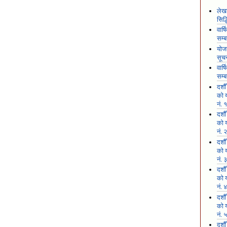
लेखा
सिद
वार्
सम्ब
योजन
सूच
वार्
सम्ब
दशौ
को य
नं. 
दशौ
को य
नं. 
दशौ
को य
नं. 
दशौ
को य
नं. 
दशौ
को य
नं. 
दशौ