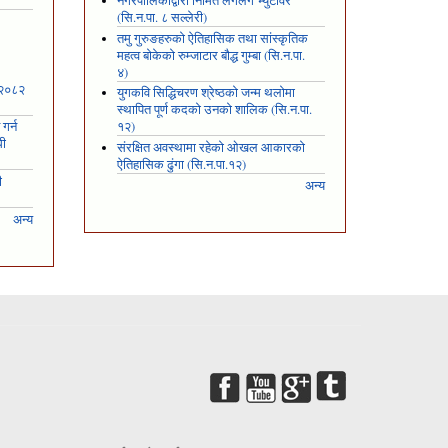
नगरपालिकाद्वारा निर्मित लगलगे भ्युटावर
(सि.न.पा. ८ सल्लेरी)
तमु गुरुङहरुको ऐतिहासिक तथा सांस्कृतिक
महत्व बोकेको रुम्जाटार बौद्ध गुम्बा (सि.न.पा.
४)
 २०८२
युगकवि सिद्धिचरण श्रेष्ठको जन्म थलोमा
स्थापित पूर्ण कदको उनको शालिक (सि.न.पा.
गर्न
१२)
धी
संरक्षित अवस्थामा रहेको ओखल आकारको
ऐतिहासिक ढुंगा (सि.न.पा.१२)
ी
अन्य
अन्य