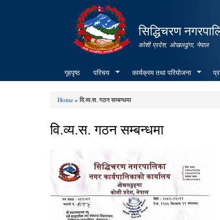
सिद्धिचरण नगरपाल
कोशी प्रदेश, ओखलढुंगा, नेपाल
गृहपृष्ठ
परिचय
कार्यक्रम तथा परियोजना
प्
Home
» वि.व्य.स. गठन सम्बन्धमा
You are here
वि.व्य.स. गठन सम्बन्धमा