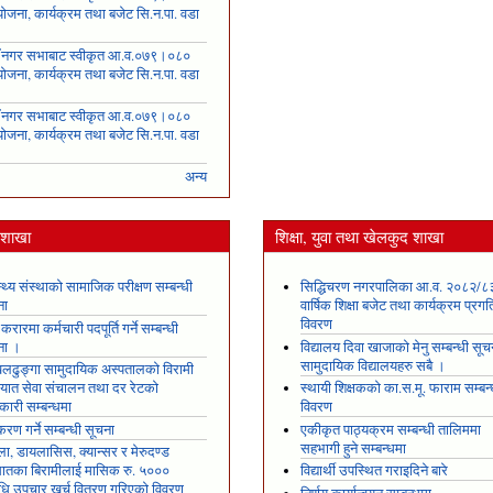
ोजना, कार्यक्रम तथा बजेट सि.न.पा. वडा
६
ँ नगर सभाबाट स्वीकृत आ.व.०७९।०८०
ोजना, कार्यक्रम तथा बजेट सि.न.पा. वडा
७
ँ नगर सभाबाट स्वीकृत आ.व.०७९।०८०
ोजना, कार्यक्रम तथा बजेट सि.न.पा. वडा
८
अन्य
य शाखा
शिक्षा, युवा तथा खेलकुद शाखा
स्थ्य संस्थाको सामाजिक परीक्षण सम्बन्धी
सिद्धिचरण नगरपालिका आ.व. २०८२/८
ना
वार्षिक शिक्षा बजेट तथा कार्यक्रम प्रगत
विवरण
 करारमा कर्मचारी पदपूर्ति गर्ने सम्बन्धी
ना ।
विद्यालय दिवा खाजाको मेनु सम्बन्धी सूच
सामुदायिक विद्यालयहरु सबै ।
ढुङ्गा सामुदायिक अस्पतालको विरामी
ायात सेवा संचालन तथा दर रेटको
स्थायी शिक्षकको का.स.मू. फाराम सम्बन्
कारी सम्बन्धमा
विवरण
रण गर्ने सम्बन्धी सूचना
एकीकृत पाठ्यक्रम सम्बन्धी तालिममा
सहभागी हुने सम्बन्धमा
ला, डायलासिस, क्यान्सर र मेरुदण्ड
षघातका बिरामीलाई मासिक रु. ५०००
विद्यार्थी उपस्थित गराइदिने बारे
ि उपचार खर्च वितरण गरिएको विवरण