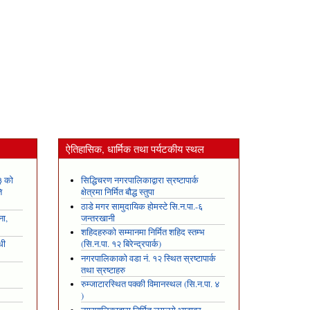
ऐतिहासिक, धार्मिक तथा पर्यटकीय स्थल
३ को
सिद्धिचरण नगरपालिकाद्वारा स्रष्टापार्क
ि
क्षेत्रमा निर्मित बौद्ध स्तुपा
ठाडे मगर सामुदायिक होमस्टे सि.न.पा.-६
ना,
जन्तरखानी
शहिदहरुको सम्मानमा निर्मित शहिद स्तम्भ
धी
(सि.न.पा. १२ बिरेन्द्रपार्क)
नगरपालिकाको वडा नं. १२ स्थित स्रष्टापार्क
तथा स्रष्टाहरु
रुम्जाटारस्थित पक्की विमानस्थल (सि.न.पा. ४
)