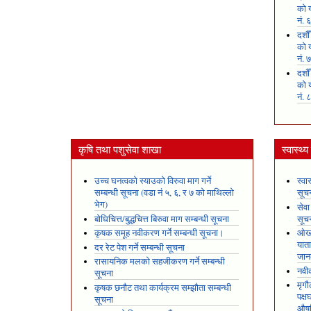
को य
नं. 
दशौ
को य
नं. 
दशौ
को य
नं. 
कृषि तथा पशुसेवा शाखा
स्वास्थ्
उच्च घनत्वको स्याउको विरुवा माग गर्ने
स्वा
सम्बन्धी सूचना (वडा नं ५, ६, र ७ को माथिल्लो
सूच
भेग)
सेवा
बोधिचित्त/बुद्धचित्त बिरुवा माग सम्बन्धी सूचना
सूच
कृषक समूह नवीकरण गर्ने सम्बन्धी सूचना।
ओखल
यात
दर रेट पेश गर्ने सम्बन्धी सूचना
जान
रासायनिक मलको सहजीकरण गर्ने सम्बन्धी
नवीक
सूचना
मृगौ
कृषक छनौट तथा कार्यक्रम सम्झौता सम्बन्धी
पक्
सूचना
औषध