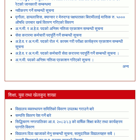
रेटको जानकारी सम्बन्धमा
नवीकरण गर्ने सम्बन्धी सूचना
मृगौला, डायलासिस, क्यान्सर र मेरुदण्ड पक्षघातका बिरामीलाई मासिक रु. ५०००
औषधि उपचार खर्च वितरण गरिएको विवरण
अ.न.मी. र अ.हे.व. पदको अन्तिम नतिजा प्रकाशन सम्बन्धी सूचना
सेवा करारमा कर्मचारी पदपूर्ति गर्ने सम्बन्धी सूचना
अ.हे.व. र अ.न.मी. पदको रोल नं. कायम गरी परीक्षा कार्यक्रम प्रकाशन सम्बन्धी
सूचना
अ.हे.व. र अ.न.मी. पदको कर्मचारी सेवा करारमा पदपूर्ति गर्ने सम्बन्धी सूचना ।
अ.न.मी. पदको अन्तिम नतिजा प्रकाशन गरिएको सूचना ।
अन्य
शिक्षा, युवा तथा खेलकुद शाखा
विद्यालय व्यवस्थापन समितिको विवरण उपलब्ध गराउने बारे
सम्पत्ति विवरण पेश गर्ने बारे
सिद्धिचरण नगरपालिका आ.व. २०८२/८३ को वार्षिक शिक्षा बजेट तथा कार्यक्रम
प्रगति विवरण
विद्यालय दिवा खाजाको मेनु सम्बन्धी सूचना, सामुदायिक विद्यालयहरु सबै ।