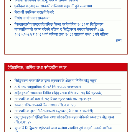
स्थायी शिक्षकको का.स.मू. फाराम सम्बन्धी विवरण
एकीकृत पाठ्यक्रम सम्बन्धी तालिममा सहभागी हुने सम्बन्धमा
विद्यार्थी उपस्थित गराइदिने बारे
निर्णय कार्यान्वयन सम्बन्धमा
जिल्लास्तरीय राष्ट्रपति रनिङ सिल्ड प्रतियोगित २०८२ मा सिद्धिचरण
नगरपालिकाले प्राप्त गरेकाे नतिजा र सिद्धिचरण नगरपालिकाको SEE
२०८०,२०८१ र २०८२ को नतिजा तथा २०८२ सालको कक्षा ८ को नतिजा
अन्य
ऐतिहासिक, धार्मिक तथा पर्यटकीय स्थल
सिद्धिचरण नगरपालिकाद्वारा स्रष्टापार्क क्षेत्रमा निर्मित बौद्ध स्तुपा
ठाडे मगर सामुदायिक होमस्टे सि.न.पा.-६ जन्तरखानी
शहिदहरुको सम्मानमा निर्मित शहिद स्तम्भ (सि.न.पा. १२ बिरेन्द्रपार्क)
नगरपालिकाको वडा नं. १२ स्थित स्रष्टापार्क तथा स्रष्टाहरु
रुम्जाटारस्थित पक्की विमानस्थल (सि.न.पा. ४ )
नगरपालिकाद्वारा निर्मित लगलगे भ्युटावर (सि.न.पा. ८ सल्लेरी)
तमु गुरुङहरुको ऐतिहासिक तथा सांस्कृतिक महत्व बोकेको रुम्जाटार बौद्ध गुम्बा
(सि.न.पा. ४)
युगकवि सिद्धिचरण श्रेष्ठको जन्म थलोमा स्थापित पूर्ण कदको उनको शालिक