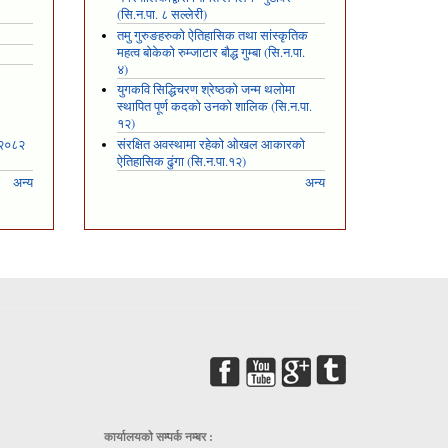
(सि.न.पा. ८ सल्लेरी)
तमु गुरुङहरुको ऐतिहासिक तथा सांस्कृतिक
महत्व बोकेको रुम्जाटार बौद्ध गुम्बा (सि.न.पा.
४)
युगकवि सिद्धिचरण श्रेष्ठको जन्म थलोमा
स्थापित पूर्ण कदको उनको शालिक (सि.न.पा.
१२)
 २०८२
संरक्षित अवस्थामा रहेको ओखल आकारको
ऐतिहासिक ढुंगा (सि.न.पा.१२)
अन्य
अन्य
कार्यालयकाे सम्पर्क नम्बर :