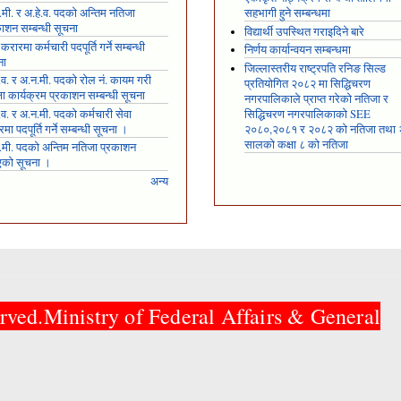
मी. र अ.हे.व. पदको अन्तिम नतिजा
सहभागी हुने सम्बन्धमा
ाशन सम्बन्धी सूचना
विद्यार्थी उपस्थित गराइदिने बारे
 करारमा कर्मचारी पदपूर्ति गर्ने सम्बन्धी
निर्णय कार्यान्वयन सम्बन्धमा
ना
जिल्लास्तरीय राष्ट्रपति रनिङ सिल्ड
.व. र अ.न.मी. पदको रोल नं. कायम गरी
प्रतियोगित २०८२ मा सिद्धिचरण
्षा कार्यक्रम प्रकाशन सम्बन्धी सूचना
नगरपालिकाले प्राप्त गरेकाे नतिजा र
.व. र अ.न.मी. पदको कर्मचारी सेवा
सिद्धिचरण नगरपालिकाको SEE
मा पदपूर्ति गर्ने सम्बन्धी सूचना ।
२०८०,२०८१ र २०८२ को नतिजा तथा
सालको कक्षा ८ को नतिजा
.मी. पदको अन्तिम नतिजा प्रकाशन
एको सूचना ।
अन्य
rved.Ministry of Federal Affairs & General