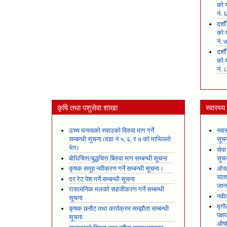
को य
नं. 
दशौ
को य
नं. 
दशौ
को य
नं. 
कृषि तथा पशुसेवा शाखा
स्वास्थ्
उच्च घनत्वको स्याउको विरुवा माग गर्ने
स्वा
सम्बन्धी सूचना (वडा नं ५, ६, र ७ को माथिल्लो
सूच
भेग)
सेवा
बोधिचित्त/बुद्धचित्त बिरुवा माग सम्बन्धी सूचना
सूच
कृषक समूह नवीकरण गर्ने सम्बन्धी सूचना।
ओखल
यात
दर रेट पेश गर्ने सम्बन्धी सूचना
जान
रासायनिक मलको सहजीकरण गर्ने सम्बन्धी
नवीक
सूचना
मृगौ
कृषक छनौट तथा कार्यक्रम सम्झौता सम्बन्धी
पक्
सूचना
औषध