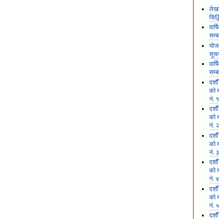
लेखा
सिद
वार्
सम्ब
योजन
सूच
वार्
सम्ब
दशौ
को य
नं. 
दशौ
को य
नं. 
दशौ
को य
नं. 
दशौ
को य
नं. 
दशौ
को य
नं. 
दशौ