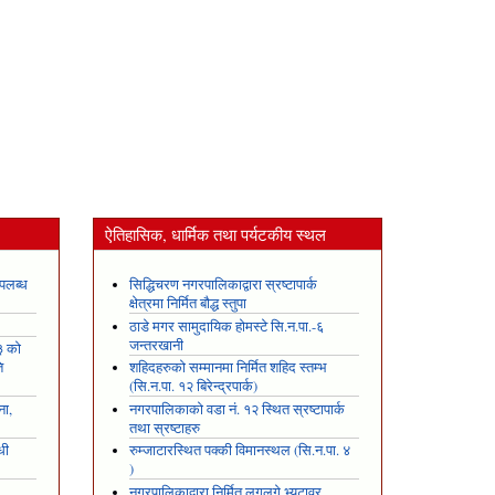
ऐतिहासिक, धार्मिक तथा पर्यटकीय स्थल
पलब्ध
सिद्धिचरण नगरपालिकाद्वारा स्रष्टापार्क
क्षेत्रमा निर्मित बौद्ध स्तुपा
ठाडे मगर सामुदायिक होमस्टे सि.न.पा.-६
जन्तरखानी
३ को
ि
शहिदहरुको सम्मानमा निर्मित शहिद स्तम्भ
(सि.न.पा. १२ बिरेन्द्रपार्क)
ना,
नगरपालिकाको वडा नं. १२ स्थित स्रष्टापार्क
तथा स्रष्टाहरु
धी
रुम्जाटारस्थित पक्की विमानस्थल (सि.न.पा. ४
)
नगरपालिकाद्वारा निर्मित लगलगे भ्युटावर