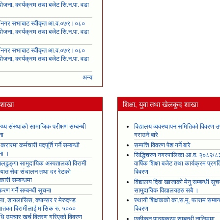
ोजना, कार्यक्रम तथा बजेट सि.न.पा. वडा
६
ँ नगर सभाबाट स्वीकृत आ.व.०७९।०८०
ोजना, कार्यक्रम तथा बजेट सि.न.पा. वडा
७
ँ नगर सभाबाट स्वीकृत आ.व.०७९।०८०
ोजना, कार्यक्रम तथा बजेट सि.न.पा. वडा
८
अन्य
य शाखा
शिक्षा, युवा तथा खेलकुद शाखा
स्थ्य संस्थाको सामाजिक परीक्षण सम्बन्धी
विद्यालय व्यवस्थापन समितिको विवरण उ
ना
गराउने बारे
 करारमा कर्मचारी पदपूर्ति गर्ने सम्बन्धी
सम्पत्ति विवरण पेश गर्ने बारे
ना ।
सिद्धिचरण नगरपालिका आ.व. २०८२/८
ढुङ्गा सामुदायिक अस्पतालको विरामी
वार्षिक शिक्षा बजेट तथा कार्यक्रम प्रगत
ायात सेवा संचालन तथा दर रेटको
विवरण
कारी सम्बन्धमा
विद्यालय दिवा खाजाको मेनु सम्बन्धी सूच
रण गर्ने सम्बन्धी सूचना
सामुदायिक विद्यालयहरु सबै ।
ला, डायलासिस, क्यान्सर र मेरुदण्ड
स्थायी शिक्षकको का.स.मू. फाराम सम्बन्
षघातका बिरामीलाई मासिक रु. ५०००
विवरण
ि उपचार खर्च वितरण गरिएको विवरण
एकीकृत पाठ्यक्रम सम्बन्धी तालिममा