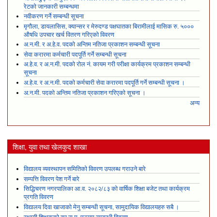
रेटको जानकारी सम्बन्धमा
नवीकरण गर्ने सम्बन्धी सूचना
मृगौला, डायलासिस, क्यान्सर र मेरुदण्ड पक्षघातका बिरामीलाई मासिक रु. ५०००
औषधि उपचार खर्च वितरण गरिएको विवरण
अ.न.मी. र अ.हे.व. पदको अन्तिम नतिजा प्रकाशन सम्बन्धी सूचना
सेवा करारमा कर्मचारी पदपूर्ति गर्ने सम्बन्धी सूचना
अ.हे.व. र अ.न.मी. पदको रोल नं. कायम गरी परीक्षा कार्यक्रम प्रकाशन सम्बन्धी
सूचना
अ.हे.व. र अ.न.मी. पदको कर्मचारी सेवा करारमा पदपूर्ति गर्ने सम्बन्धी सूचना ।
अ.न.मी. पदको अन्तिम नतिजा प्रकाशन गरिएको सूचना ।
अन्य
शिक्षा, युवा तथा खेलकुद शाखा
विद्यालय व्यवस्थापन समितिको विवरण उपलब्ध गराउने बारे
सम्पत्ति विवरण पेश गर्ने बारे
सिद्धिचरण नगरपालिका आ.व. २०८२/८३ को वार्षिक शिक्षा बजेट तथा कार्यक्रम
प्रगति विवरण
विद्यालय दिवा खाजाको मेनु सम्बन्धी सूचना, सामुदायिक विद्यालयहरु सबै ।