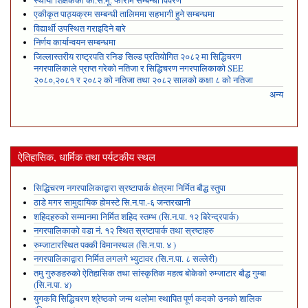
स्थायी शिक्षकको का.स.मू. फाराम सम्बन्धी विवरण
एकीकृत पाठ्यक्रम सम्बन्धी तालिममा सहभागी हुने सम्बन्धमा
विद्यार्थी उपस्थित गराइदिने बारे
निर्णय कार्यान्वयन सम्बन्धमा
जिल्लास्तरीय राष्ट्रपति रनिङ सिल्ड प्रतियोगित २०८२ मा सिद्धिचरण
नगरपालिकाले प्राप्त गरेकाे नतिजा र सिद्धिचरण नगरपालिकाको SEE
२०८०,२०८१ र २०८२ को नतिजा तथा २०८२ सालको कक्षा ८ को नतिजा
अन्य
ऐतिहासिक, धार्मिक तथा पर्यटकीय स्थल
सिद्धिचरण नगरपालिकाद्वारा स्रष्टापार्क क्षेत्रमा निर्मित बौद्ध स्तुपा
ठाडे मगर सामुदायिक होमस्टे सि.न.पा.-६ जन्तरखानी
शहिदहरुको सम्मानमा निर्मित शहिद स्तम्भ (सि.न.पा. १२ बिरेन्द्रपार्क)
नगरपालिकाको वडा नं. १२ स्थित स्रष्टापार्क तथा स्रष्टाहरु
रुम्जाटारस्थित पक्की विमानस्थल (सि.न.पा. ४ )
नगरपालिकाद्वारा निर्मित लगलगे भ्युटावर (सि.न.पा. ८ सल्लेरी)
तमु गुरुङहरुको ऐतिहासिक तथा सांस्कृतिक महत्व बोकेको रुम्जाटार बौद्ध गुम्बा
(सि.न.पा. ४)
युगकवि सिद्धिचरण श्रेष्ठको जन्म थलोमा स्थापित पूर्ण कदको उनको शालिक