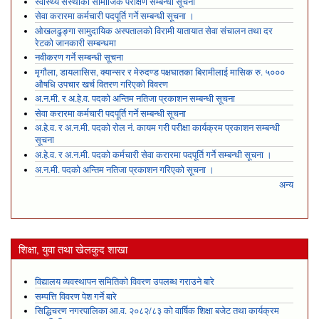
स्वास्थ्य संस्थाको सामाजिक परीक्षण सम्बन्धी सूचना
सेवा करारमा कर्मचारी पदपूर्ति गर्ने सम्बन्धी सूचना ।
ओखलढुङ्गा सामुदायिक अस्पतालको विरामी यातायात सेवा संचालन तथा दर
रेटको जानकारी सम्बन्धमा
नवीकरण गर्ने सम्बन्धी सूचना
मृगौला, डायलासिस, क्यान्सर र मेरुदण्ड पक्षघातका बिरामीलाई मासिक रु. ५०००
औषधि उपचार खर्च वितरण गरिएको विवरण
अ.न.मी. र अ.हे.व. पदको अन्तिम नतिजा प्रकाशन सम्बन्धी सूचना
सेवा करारमा कर्मचारी पदपूर्ति गर्ने सम्बन्धी सूचना
अ.हे.व. र अ.न.मी. पदको रोल नं. कायम गरी परीक्षा कार्यक्रम प्रकाशन सम्बन्धी
सूचना
अ.हे.व. र अ.न.मी. पदको कर्मचारी सेवा करारमा पदपूर्ति गर्ने सम्बन्धी सूचना ।
अ.न.मी. पदको अन्तिम नतिजा प्रकाशन गरिएको सूचना ।
अन्य
शिक्षा, युवा तथा खेलकुद शाखा
विद्यालय व्यवस्थापन समितिको विवरण उपलब्ध गराउने बारे
सम्पत्ति विवरण पेश गर्ने बारे
सिद्धिचरण नगरपालिका आ.व. २०८२/८३ को वार्षिक शिक्षा बजेट तथा कार्यक्रम