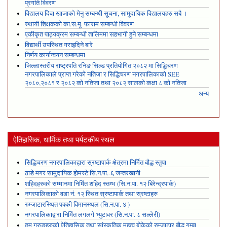
प्रगति विवरण
विद्यालय दिवा खाजाको मेनु सम्बन्धी सूचना, सामुदायिक विद्यालयहरु सबै ।
स्थायी शिक्षकको का.स.मू. फाराम सम्बन्धी विवरण
एकीकृत पाठ्यक्रम सम्बन्धी तालिममा सहभागी हुने सम्बन्धमा
विद्यार्थी उपस्थित गराइदिने बारे
निर्णय कार्यान्वयन सम्बन्धमा
जिल्लास्तरीय राष्ट्रपति रनिङ सिल्ड प्रतियोगित २०८२ मा सिद्धिचरण
नगरपालिकाले प्राप्त गरेकाे नतिजा र सिद्धिचरण नगरपालिकाको SEE
२०८०,२०८१ र २०८२ को नतिजा तथा २०८२ सालको कक्षा ८ को नतिजा
अन्य
ऐतिहासिक, धार्मिक तथा पर्यटकीय स्थल
सिद्धिचरण नगरपालिकाद्वारा स्रष्टापार्क क्षेत्रमा निर्मित बौद्ध स्तुपा
ठाडे मगर सामुदायिक होमस्टे सि.न.पा.-६ जन्तरखानी
शहिदहरुको सम्मानमा निर्मित शहिद स्तम्भ (सि.न.पा. १२ बिरेन्द्रपार्क)
नगरपालिकाको वडा नं. १२ स्थित स्रष्टापार्क तथा स्रष्टाहरु
रुम्जाटारस्थित पक्की विमानस्थल (सि.न.पा. ४ )
नगरपालिकाद्वारा निर्मित लगलगे भ्युटावर (सि.न.पा. ८ सल्लेरी)
तमु गुरुङहरुको ऐतिहासिक तथा सांस्कृतिक महत्व बोकेको रुम्जाटार बौद्ध गुम्बा