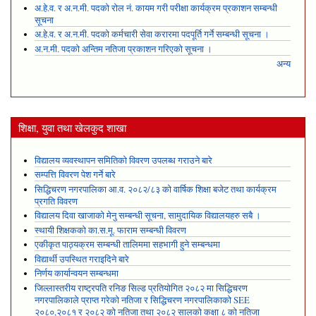
अ.हे.व. र अ.न.मी. पदको रोल नं. कायम गरी परीक्षा कार्यक्रम प्रकाशन सम्बन्धी
सूचना
अ.हे.व. र अ.न.मी. पदको कर्मचारी सेवा करारमा पदपूर्ति गर्ने सम्बन्धी सूचना ।
अ.न.मी. पदको अन्तिम नतिजा प्रकाशन गरिएको सूचना ।
अन्य
शिक्षा, युवा तथा खेलकुद शाखा
विद्यालय व्यवस्थापन समितिको विवरण उपलब्ध गराउने बारे
सम्पत्ति विवरण पेश गर्ने बारे
सिद्धिचरण नगरपालिका आ.व. २०८२/८३ को वार्षिक शिक्षा बजेट तथा कार्यक्रम
प्रगति विवरण
विद्यालय दिवा खाजाको मेनु सम्बन्धी सूचना, सामुदायिक विद्यालयहरु सबै ।
स्थायी शिक्षकको का.स.मू. फाराम सम्बन्धी विवरण
एकीकृत पाठ्यक्रम सम्बन्धी तालिममा सहभागी हुने सम्बन्धमा
विद्यार्थी उपस्थित गराइदिने बारे
निर्णय कार्यान्वयन सम्बन्धमा
जिल्लास्तरीय राष्ट्रपति रनिङ सिल्ड प्रतियोगित २०८२ मा सिद्धिचरण
नगरपालिकाले प्राप्त गरेकाे नतिजा र सिद्धिचरण नगरपालिकाको SEE
२०८०,२०८१ र २०८२ को नतिजा तथा २०८२ सालको कक्षा ८ को नतिजा