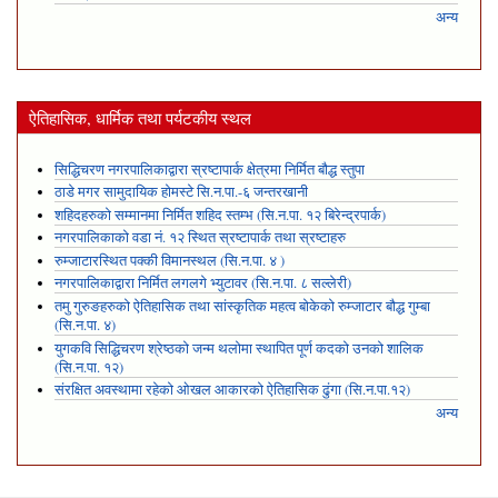
अन्य
ऐतिहासिक, धार्मिक तथा पर्यटकीय स्थल
सिद्धिचरण नगरपालिकाद्वारा स्रष्टापार्क क्षेत्रमा निर्मित बौद्ध स्तुपा
ठाडे मगर सामुदायिक होमस्टे सि.न.पा.-६ जन्तरखानी
शहिदहरुको सम्मानमा निर्मित शहिद स्तम्भ (सि.न.पा. १२ बिरेन्द्रपार्क)
नगरपालिकाको वडा नं. १२ स्थित स्रष्टापार्क तथा स्रष्टाहरु
रुम्जाटारस्थित पक्की विमानस्थल (सि.न.पा. ४ )
नगरपालिकाद्वारा निर्मित लगलगे भ्युटावर (सि.न.पा. ८ सल्लेरी)
तमु गुरुङहरुको ऐतिहासिक तथा सांस्कृतिक महत्व बोकेको रुम्जाटार बौद्ध गुम्बा
(सि.न.पा. ४)
युगकवि सिद्धिचरण श्रेष्ठको जन्म थलोमा स्थापित पूर्ण कदको उनको शालिक
(सि.न.पा. १२)
संरक्षित अवस्थामा रहेको ओखल आकारको ऐतिहासिक ढुंगा (सि.न.पा.१२)
अन्य