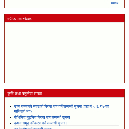
more
eGov services
कृषि तथा पशुसेवा शाखा
उच्च घनत्वको स्याउको विरुवा माग गर्ने सम्बन्धी सूचना (वडा नं ५, ६, र ७ को
माथिल्लो भेग)
बोधिचित्त/बुद्धचित्त बिरुवा माग सम्बन्धी सूचना
कृषक समूह नवीकरण गर्ने सम्बन्धी सूचना।