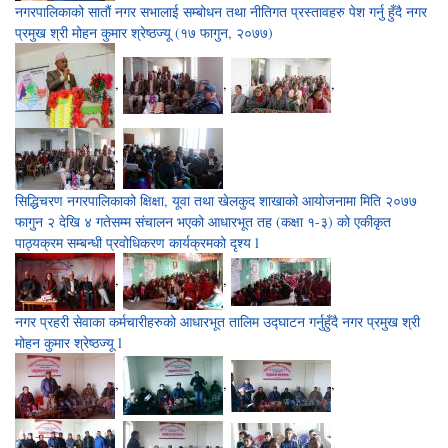
नगरपालिकाको सातौं नगर सभालाई सम्बोधन तथा नीतिगत प्रस्तावहरु पेश गर्नु हुँदै नगर
प्रमुख श्री मोहन कुमार श्रेष्ठज्यू (१७ फागुन, २०७७)
,
,
,
,
सिद्धिचरण नगरपालिकाको क्षिक्षा, यूवा तथा खेलकुद शाखाको आयोजनामा मिति २०७७
फागुन २ देखि ४ गतेसम्म संचालन भएको आधारभूत तह (कक्षा १-३) को एकीकृत
पाठ्यक्रम सम्बन्धी प्रवोधिकरण कार्यक्रमको दृश्य l
,
,
नगर प्रहरी सेवाका कर्मचारीहरुको आधारभूत तालिम उद्घाटन गर्नुहुँदै नगर प्रमुख श्री
मोहन कुमार श्रेष्ठज्यू l
,
,
,
,
,
,