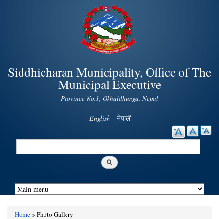
Skip to
main
content
Siddhicharan Municipality, Office of The
Municipal Executive
Province No.1, Okhaldhunga, Nepal
English
नेपाली
Search
Search form
Home
» Photo Gallery